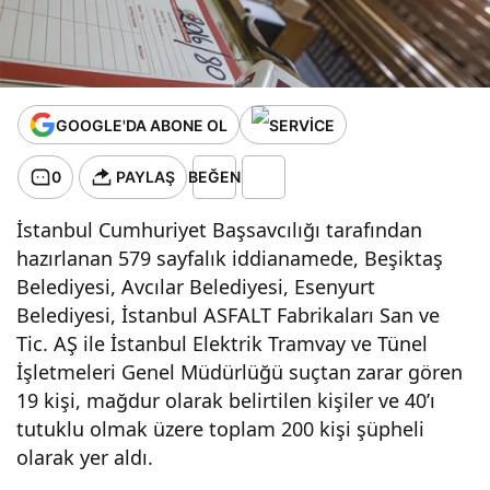
li
hakkında
GOOGLE'DA ABONE OL
fezleke
0
PAYLAŞ
BEĞEN
hazırlandı
İstanbul Cumhuriyet Başsavcılığı tarafından
hazırlanan 579 sayfalık iddianamede, Beşiktaş
Belediyesi, Avcılar Belediyesi, Esenyurt
Belediyesi, İstanbul ASFALT Fabrikaları San ve
Tic. AŞ ile İstanbul Elektrik Tramvay ve Tünel
İşletmeleri Genel Müdürlüğü suçtan zarar gören
19 kişi, mağdur olarak belirtilen kişiler ve 40’ı
tutuklu olmak üzere toplam 200 kişi şüpheli
olarak yer aldı.