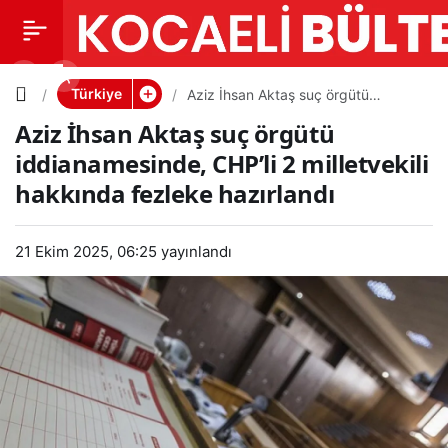
Aziz
0
PAYLAŞ
İhsan
Türkiye
Aziz İhsan Aktaş suç örgütü
iddianamesinde, CHP’li 2 milletvekili
Aziz İhsan Aktaş suç örgütü
hakkında fezleke hazırlandı
Aktaş suç
iddianamesinde, CHP’li 2 milletvekili
hakkında fezleke hazırlandı
örgütü
iddianam
21 Ekim 2025, 06:25
yayınlandı
esinde,
CHP’li 2
milletveki