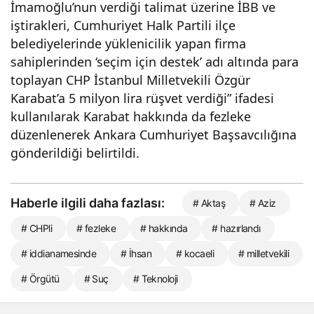
İmamoğlu’nun verdiği talimat üzerine İBB ve
iştirakleri, Cumhuriyet Halk Partili ilçe
belediyelerinde yüklenicilik yapan firma
sahiplerinden ‘seçim için destek’ adı altında para
toplayan CHP İstanbul Milletvekili Özgür
Karabat’a 5 milyon lira rüşvet verdiği” ifadesi
kullanılarak Karabat hakkında da fezleke
düzenlenerek Ankara Cumhuriyet Başsavcılığına
gönderildiği belirtildi.
Haberle ilgili daha fazlası:
# Aktaş
# Aziz
# CHPli
# fezleke
# hakkında
# hazırlandı
# iddianamesinde
# İhsan
# kocaeli
# milletvekili
# Örgütü
# Suç
# Teknoloji