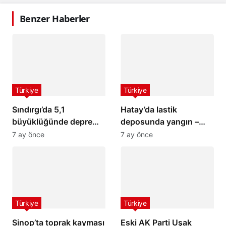
Benzer Haberler
Türkiye
Türkiye
Sındırgı’da 5,1
Hatay’da lastik
büyüklüğünde deprem:
deposunda yangın –
İstanbul ve İzmir’de de
Son Dakika Haberleri
7 ay önce
7 ay önce
hissedildi
Türkiye
Türkiye
Sinop’ta toprak kayması
Eski AK Parti Uşak