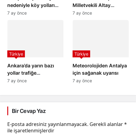
nedeniyle köy yolları
Milletvekili Altay
ulaşıma kapandı
hayatını kaybetti
7 ay önce
7 ay önce
Türkiye
Türkiye
Ankara’da yarın bazı
Meteorolojiden Antalya
yollar trafiğe
için sağanak uyarısı
kapatılacak
7 ay önce
7 ay önce
Bir Cevap Yaz
E-posta adresiniz yayınlanmayacak.
Gerekli alanlar
*
ile işaretlenmişlerdir