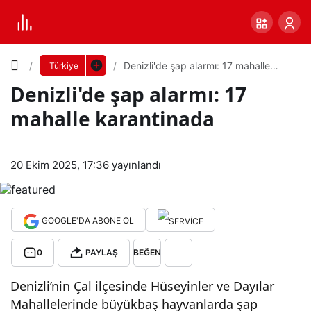
Yazı
Denizli'de şap alarmı: 17 mahalle
Türkiye
karantinada
Denizli'de şap alarmı: 17
Boyutunu
mahalle karantinada
Ayarla
Den
20 Ekim 2025, 17:36
yayınlandı
0
PAYLAŞ
izli'd
Küçük
100%
Dev
e
GOOGLE'DA ABONE OL
0
PAYLAŞ
BEĞEN
şap
Varsayılana
Denizli’nin Çal ilçesinde Hüseyinler ve Dayılar
alar
dön
Mahallelerinde büyükbaş hayvanlarda şap