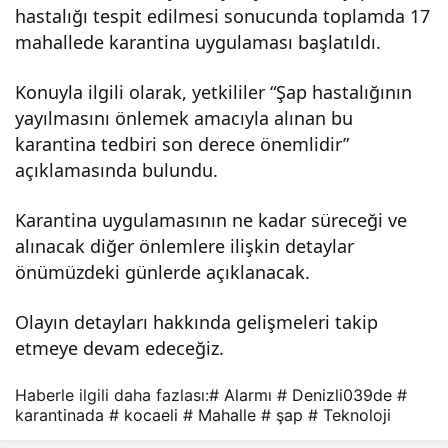
hastalığı tespit edilmesi sonucunda toplamda 17
mı:
mahallede karantina uygulaması başlatıldı.
17
Konuyla ilgili olarak, yetkililer “Şap hastalığının
yayılmasını önlemek amacıyla alınan bu
karantina tedbiri son derece önemlidir”
mah
açıklamasında bulundu.
alle
Karantina uygulamasının ne kadar süreceği ve
alınacak diğer önlemlere ilişkin detaylar
kara
önümüzdeki günlerde açıklanacak.
ntin
Olayın detayları hakkında gelişmeleri takip
etmeye devam edeceğiz.
ada
Haberle ilgili daha fazlası:
# Alarmı
# Denizli039de
#
karantinada
# kocaeli
# Mahalle
# şap
# Teknoloji