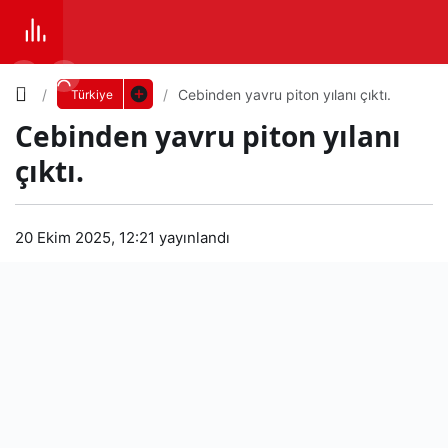
Yazı
Cebinden yavru piton yılanı çıktı.
Türkiye
Cebinden yavru piton yılanı
Boyutunu
çıktı.
Ayarla
Ceb
20 Ekim 2025, 12:21
yayınlandı
0
PAYLAŞ
inde
Küçük
100%
Dev
n
yavr
Varsayılana
u
dön