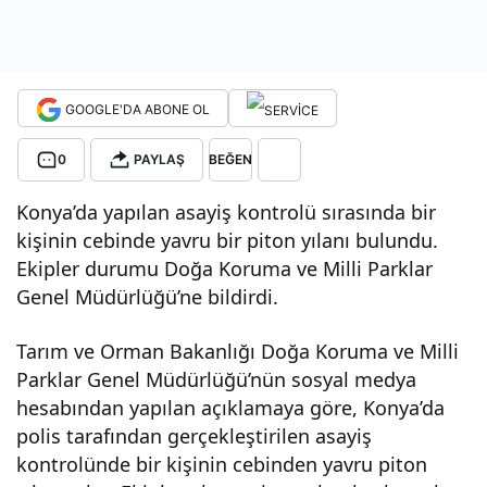
pito
n
GOOGLE'DA ABONE OL
yıla
0
PAYLAŞ
BEĞEN
Konya’da yapılan asayiş kontrolü sırasında bir
nı
kişinin cebinde yavru bir piton yılanı bulundu.
Ekipler durumu Doğa Koruma ve Milli Parklar
çıktı
Genel Müdürlüğü’ne bildirdi.
.
Tarım ve Orman Bakanlığı Doğa Koruma ve Milli
Parklar Genel Müdürlüğü’nün sosyal medya
hesabından yapılan açıklamaya göre, Konya’da
polis tarafından gerçekleştirilen asayiş
kontrolünde bir kişinin cebinden yavru piton