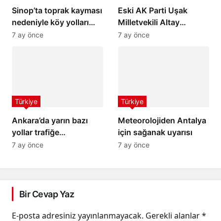
Sinop’ta toprak kayması
Eski AK Parti Uşak
nedeniyle köy yolları
Milletvekili Altay
ulaşıma kapandı
hayatını kaybetti
7 ay önce
7 ay önce
Türkiye
Türkiye
Ankara’da yarın bazı
Meteorolojiden Antalya
yollar trafiğe
için sağanak uyarısı
kapatılacak
7 ay önce
7 ay önce
Bir Cevap Yaz
E-posta adresiniz yayınlanmayacak.
Gerekli alanlar
*