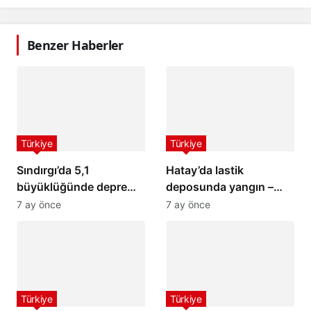
Benzer Haberler
Türkiye
Türkiye
Sındırgı’da 5,1
Hatay’da lastik
büyüklüğünde deprem:
deposunda yangın –
İstanbul ve İzmir’de de
Son Dakika Haberleri
7 ay önce
7 ay önce
hissedildi
Türkiye
Türkiye