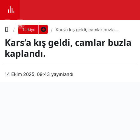
Yazı
Kars’a kış geldi, camlar buzla
Türkiye
kaplandı.
Kars’a kış geldi, camlar buzla
Boyutunu
kaplandı.
Ayarla
Kar
14 Ekim 2025, 09:43
yayınlandı
0
PAYLAŞ
s’a
Küçük
100%
Dev
kış
geld
Varsayılana
i,
dön