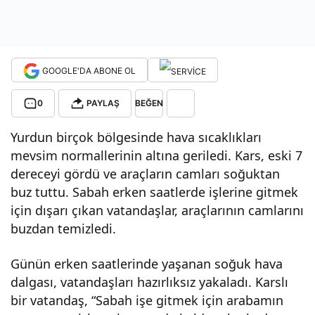
cam
lar
GOOGLE'DA ABONE OL
buzl
0
PAYLAŞ
BEĞEN
Yurdun birçok bölgesinde hava sıcaklıkları
a
mevsim normallerinin altına geriledi. Kars, eski 7
dereceyi gördü ve araçların camları soğuktan
kapl
buz tuttu. Sabah erken saatlerde işlerine gitmek
için dışarı çıkan vatandaşlar, araçlarının camlarını
andı
buzdan temizledi.
.
Günün erken saatlerinde yaşanan soğuk hava
dalgası, vatandaşları hazırlıksız yakaladı. Karslı
bir vatandaş, “Sabah işe gitmek için arabamın