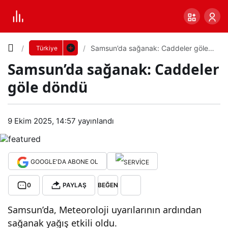
Yazı
Samsun’da sağanak: Caddeler göle
Türkiye
döndü
Samsun’da sağanak: Caddeler
Boyutunu
göle döndü
Ayarla
Sam
9 Ekim 2025, 14:57
yayınlandı
0
PAYLAŞ
sun’
Küçük
100%
Dev
da
GOOGLE'DA ABONE OL
0
PAYLAŞ
BEĞEN
sağ
Varsayılana
Samsun’da, Meteoroloji uyarılarının ardından
ana
dön
sağanak yağış etkili oldu.