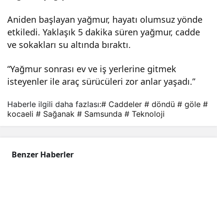
k:
Aniden başlayan yağmur, hayatı olumsuz yönde
etkiledi. Yaklaşık 5 dakika süren yağmur, cadde
Cad
ve sokakları su altında bıraktı.
“Yağmur sonrası ev ve iş yerlerine gitmek
dele
isteyenler ile araç sürücüleri zor anlar yaşadı.”
r
Haberle ilgili daha fazlası:
# Caddeler
# döndü
# göle
#
kocaeli
# Sağanak
# Samsunda
# Teknoloji
göle
dön
Benzer Haberler
dü