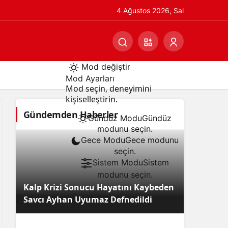
4 Ağustos 2026, Sal
Mod değiştir
Mod Ayarları
Mod seçin, deneyimini
kişiselleştirin.
Gündemden Haberler
Gündüz Modu
Gündüz
modunu seçin.
Gece Modu
Gece modunu
seçin.
Sistem Modu
Sistem
modunu seçin.
Kalp Krizi Sonucu Hayatını Kaybeden
Savcı Ayhan Uyumaz Defnedildi