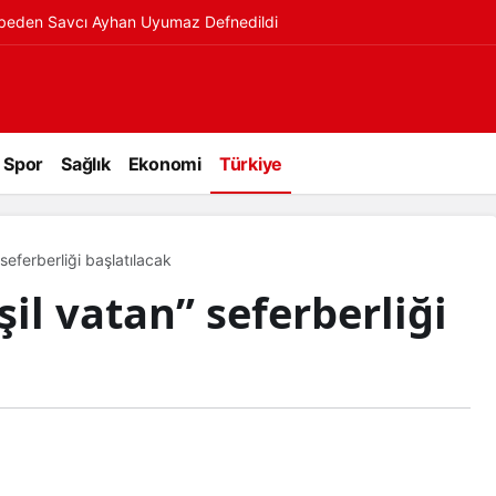
ybeden Savcı Ayhan Uyumaz Defnedildi
Spor
Sağlık
Ekonomi
Türkiye
seferberliği başlatılacak
il vatan” seferberliği