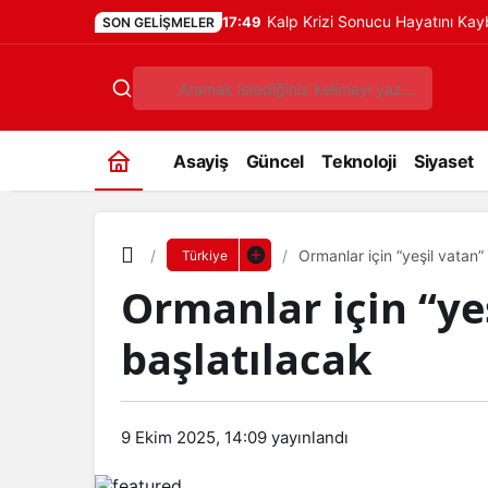
Kalp Krizi Sonucu Hayatını Ka
17:49
SON GELIŞMELER
Asayiş
Güncel
Teknoloji
Siyaset
Ormanlar için “yeşil vatan” 
Türkiye
Ormanlar için “yeş
başlatılacak
9 Ekim 2025, 14:09
yayınlandı