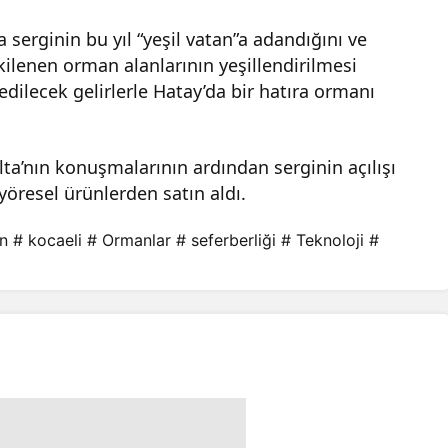
erginin bu yıl “yeşil vatan”a adandığını ve
ilenen orman alanlarının yeşillendirilmesi
edilecek gelirlerle Hatay’da bir hatıra ormanı
a’nın konuşmalarının ardından serginin açılışı
yöresel ürünlerden satın aldı.
in
# kocaeli
# Ormanlar
# seferberliği
# Teknoloji
#