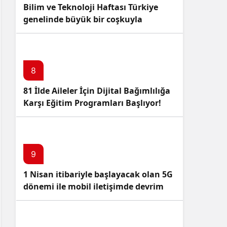
Bilim ve Teknoloji Haftası Türkiye
genelinde büyük bir coşkuyla
kutlandı: İşte Etkinlikler ve
Kutlamalar!
8
81 İlde Aileler İçin Dijital Bağımlılığa
Karşı Eğitim Programları Başlıyor!
9
1 Nisan itibariyle başlayacak olan 5G
dönemi ile mobil iletişimde devrim
başlıyor!