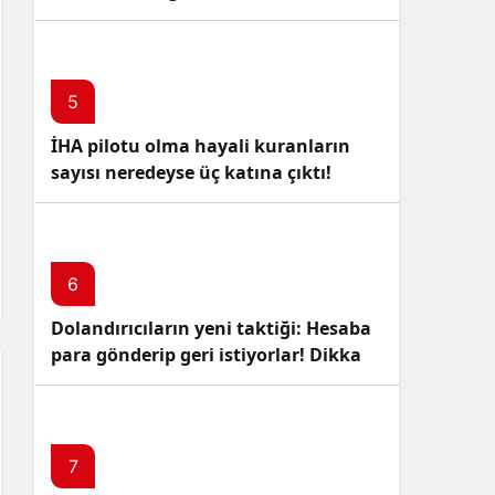
5
İHA pilotu olma hayali kuranların
sayısı neredeyse üç katına çıktı!
6
Dolandırıcıların yeni taktiği: Hesaba
para gönderip geri istiyorlar! Dikkat
Edin!
7