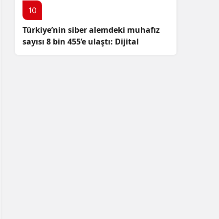
10
Türkiye’nin siber alemdeki muhafız
sayısı 8 bin 455’e ulaştı: Dijital
güvenliğimizi korumak için
çalışmalar artıyor!