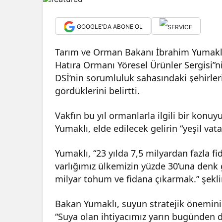
GOOGLE'DA ABONE OL
Tarım ve Orman Bakanı İbrahim Yumaklı
Hatıra Ormanı Yöresel Ürünler Sergisi”n
DSİ’nin sorumluluk sahasındaki şehirleri
gördüklerini belirtti.
Vakfın bu yıl ormanlarla ilgili bir konuy
Yumaklı, elde edilecek gelirin “yeşil vatan
Yumaklı, “23 yılda 7,5 milyardan fazla 
varlığımız ülkemizin yüzde 30’una denk g
milyar tohum ve fidana çıkarmak.” şekl
Bakan Yumaklı, suyun stratejik öneminin
“Suya olan ihtiyacımız yarın bugünden d