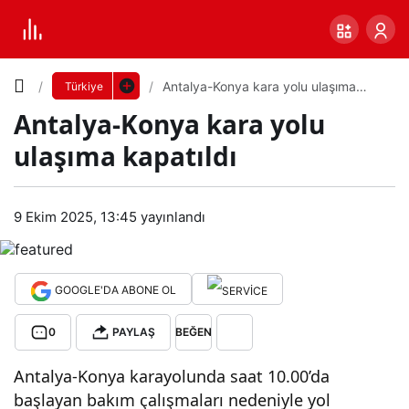
Yazı
Antalya-Konya kara yolu ulaşıma
Türkiye
kapatıldı
Antalya-Konya kara yolu
Boyutunu
ulaşıma kapatıldı
Ayarla
Ant
9 Ekim 2025, 13:45
yayınlandı
0
PAYLAŞ
alya
Küçük
100%
Dev
-
GOOGLE'DA ABONE OL
0
PAYLAŞ
BEĞEN
Kon
Varsayılana
Antalya-Konya karayolunda saat 10.00’da
ya
dön
başlayan bakım çalışmaları nedeniyle yol