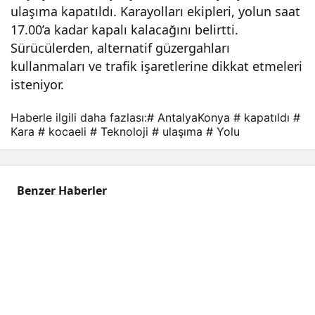
ulaşıma kapatıldı. Karayolları ekipleri, yolun saat
kara
17.00’a kadar kapalı kalacağını belirtti.
Sürücülerden, alternatif güzergahları
yolu
kullanmaları ve trafik işaretlerine dikkat etmeleri
isteniyor.
ulaş
Haberle ilgili daha fazlası:
# AntalyaKonya
# kapatıldı
#
Kara
# kocaeli
# Teknoloji
# ulaşıma
# Yolu
ıma
kap
Benzer Haberler
atıld
ı