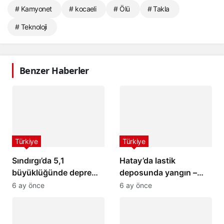
# Kamyonet
# kocaeli
# Ölü
# Takla
# Teknoloji
Benzer Haberler
Türkiye
Türkiye
Sındırgı’da 5,1
Hatay’da lastik
büyüklüğünde deprem:
deposunda yangın –
İstanbul ve İzmir’de de
Son Dakika Haberleri
6 ay önce
6 ay önce
hissedildi