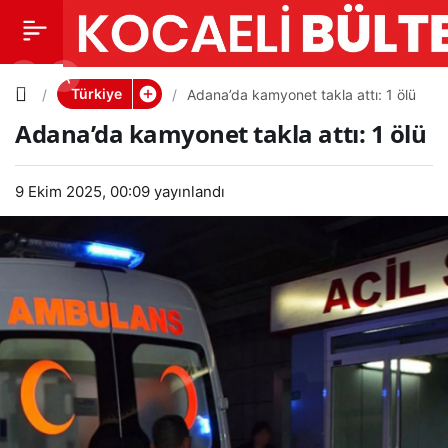
Adana’da
0
PAYLAŞ
kamyonet
Türkiye
Adana’da kamyonet takla attı: 1 ölü
Adana’da kamyonet takla attı: 1 ölü
takla attı:
9 Ekim 2025, 00:09
1 ölü
yayınlandı