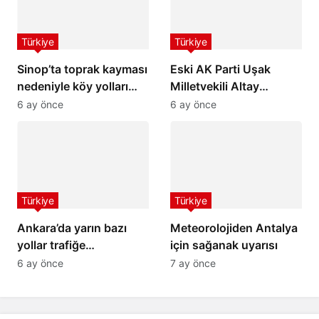
Türkiye
Türkiye
Sinop’ta toprak kayması
Eski AK Parti Uşak
nedeniyle köy yolları
Milletvekili Altay
ulaşıma kapandı
hayatını kaybetti
6 ay önce
6 ay önce
Türkiye
Türkiye
Ankara’da yarın bazı
Meteorolojiden Antalya
yollar trafiğe
için sağanak uyarısı
kapatılacak
6 ay önce
7 ay önce