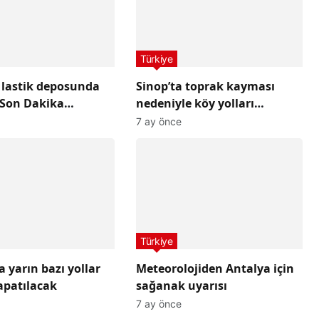
Türkiye
 lastik deposunda
Sinop’ta toprak kayması
 Son Dakika
nedeniyle köy yolları
i
ulaşıma kapandı
7 ay önce
Türkiye
 yarın bazı yollar
Meteorolojiden Antalya için
apatılacak
sağanak uyarısı
7 ay önce