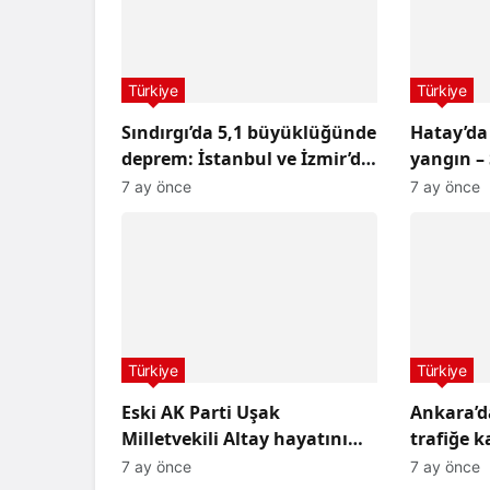
Türkiye
Türkiye
Sındırgı’da 5,1 büyüklüğünde
Hatay’da
deprem: İstanbul ve İzmir’de
yangın –
de hissedildi
Haberler
7 ay önce
7 ay önce
Türkiye
Türkiye
Eski AK Parti Uşak
Ankara’da
Milletvekili Altay hayatını
trafiğe k
kaybetti
7 ay önce
7 ay önce