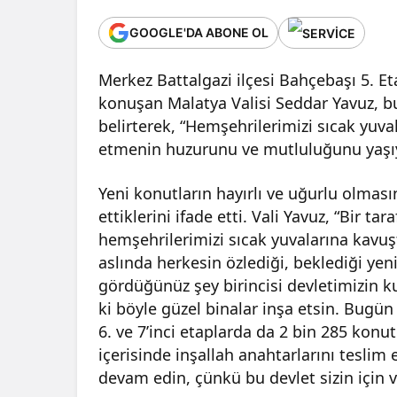
GOOGLE'DA ABONE OL
Merkez Battalgazi ilçesi Bahçebaşı 5. E
konuşan Malatya Valisi Seddar Yavuz, bu
belirterek, “Hemşehrilerimizi sıcak yuv
etmenin huzurunu ve mutluluğunu yaşıy
Yeni konutların hayırlı ve uğurlu olması
ettiklerini ifade etti. Vali Yavuz, “Bir t
hemşehrilerimizi sıcak yuvalarına kavu
aslında herkesin özlediği, beklediği yen
gördüğünüz şey birincisi devletimizin kud
ki böyle güzel binalar inşa etsin. Bugün
6. ve 7’inci etaplarda da 2 bin 285 kon
içerisinde inşallah anahtarlarını tesli
devam edin, çünkü bu devlet sizin için 