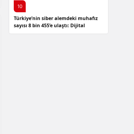
10
Türkiye’nin siber alemdeki muhafız
sayısı 8 bin 455’e ulaştı: Dijital
güvenliğimizi korumak için
çalışmalar artıyor!