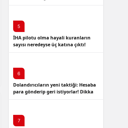
5
İHA pilotu olma hayali kuranların
sayısı neredeyse üç katına çıktı!
6
Dolandırıcıların yeni taktiği: Hesaba
para gönderip geri istiyorlar! Dikkat
Edin!
7