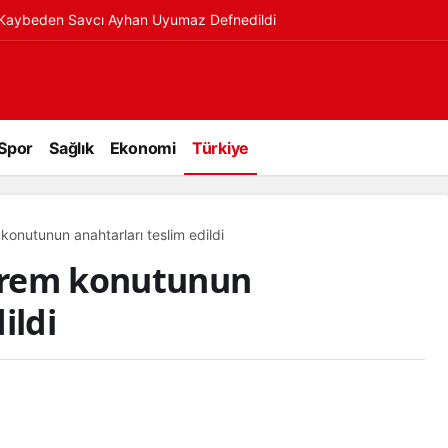
ı Kaybeden Savcı Ayhan Uyumaz Defnedildi
Spor
Sağlık
Ekonomi
Türkiye
onutunun anahtarları teslim edildi
prem konutunun
ildi