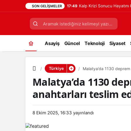
Kalp Krizi Sonucu Hayatın
17:49
SON GELIŞMELER
Asayiş
Güncel
Teknoloji
Siyaset
Türkiye
Malatya’da 1130 deprem k
Malatya’da 1130 de
anahtarları teslim ed
8 Ekim 2025, 16:33
yayınlandı