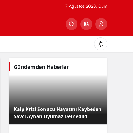
7 Ağustos 2026, Cum
Gündemden Haberler
Gündüz Modu
Gündüz modunu seçin.
Kalp Krizi Sonucu Hayatını Kaybeden
Gece Modu
Savcı Ayhan Uyumaz Defnedildi
Gece modunu seçin.