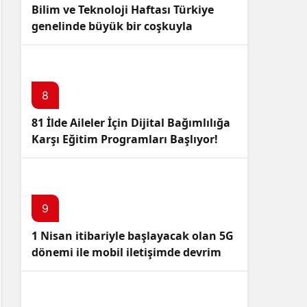
Bilim ve Teknoloji Haftası Türkiye
genelinde büyük bir coşkuyla
kutlandı: İşte Etkinlikler ve
Kutlamalar!
8
81 İlde Aileler İçin Dijital Bağımlılığa
Karşı Eğitim Programları Başlıyor!
9
1 Nisan itibariyle başlayacak olan 5G
dönemi ile mobil iletişimde devrim
başlıyor!