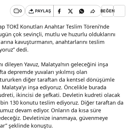
0
PAYLAŞ
BEĞEN
tap TOKİ Konutları Anahtar Teslim Töreni’nde
gün çok sevinçli, mutlu ve huzurlu olduklarını
alarına kavuşturmanın, anahtarlarını teslim
oruz” dedi.
nı dileyen Yavuz, Malatya’nın geleceğini inşa
arafta depremde yuvaları yıkılmış olan
ştururken diğer taraftan da kentsel dönüşümle
i Malatya’yı inşa ediyoruz. Öncelikle burada
reti, ikincisi de şefkati. Devletin kudreti olacak
 bin 130 konutu teslim ediyoruz. Diğer taraftan da
utumuz devam ediyor. Onların da kısa süre
m edeceğiz. Devletinize inanmaya, güvenmeye
var” şeklinde konuştu.