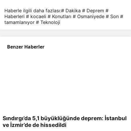
Son
Haberle ilgili daha fazlası:
# Dakika
# Deprem
#
Haberleri
# kocaeli
# Konutları
# Osmaniyede
# Son
#
tamamlanıyor
# Teknoloji
Daki
ka
Benzer Haberler
Hab
erler
i
Sındırgı’da 5,1 büyüklüğünde deprem: İstanbul
ve İzmir’de de hissedildi