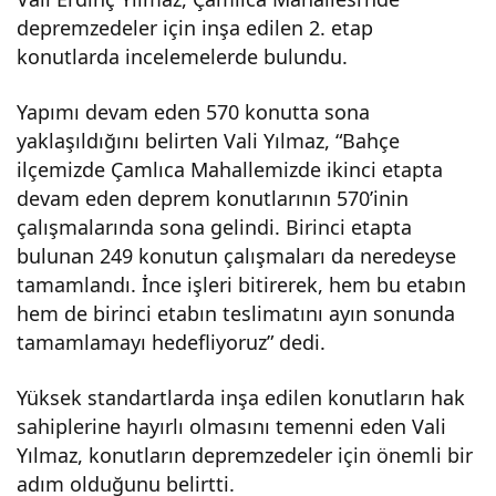
depremzedeler için inşa edilen 2. etap
rem
konutlarda incelemelerde bulundu.
kon
Yapımı devam eden 570 konutta sona
yaklaşıldığını belirten Vali Yılmaz, “Bahçe
utla
ilçemizde Çamlıca Mahallemizde ikinci etapta
devam eden deprem konutlarının 570’inin
rı
çalışmalarında sona gelindi. Birinci etapta
bulunan 249 konutun çalışmaları da neredeyse
tam
tamamlandı. İnce işleri bitirerek, hem bu etabın
hem de birinci etabın teslimatını ayın sonunda
tamamlamayı hedefliyoruz” dedi.
aml
Yüksek standartlarda inşa edilen konutların hak
anıy
sahiplerine hayırlı olmasını temenni eden Vali
Yılmaz, konutların depremzedeler için önemli bir
or –
adım olduğunu belirtti.