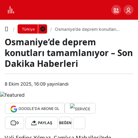
Yazı
Osmaniye’de deprem konutları
Türkiye
tamamlanıyor – Son Dakika Haberleri
Osmaniye’de deprem
Boyutunu
konutları tamamlanıyor – Son
Ayarla
Dakika Haberleri
Os
0
PAYLAŞ
man
8 Ekim 2025, 16:09
yayınlandı
Küçük
100%
Dev
iye’d
GOOGLE'DA ABONE OL
e
Varsayılana
0
PAYLAŞ
BEĞEN
dep
dön
Vali Erdinç Yılmaz, Çamlıca Mahallesi’nde