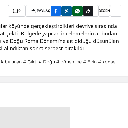
0
PAYLAŞ
BEĞEN
lar köyünde gerçekleştirdikleri devriye sırasında
kat çekti. Bölgede yapılan incelemelerin ardından
di ve Doğu Roma Dönemi’ne ait olduğu düşünülen
si alındıktan sonra serbest bırakıldı.
# bulunan
# Çıktı
# Doğu
# dönemine
# Evin
# kocaeli