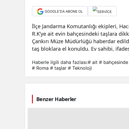
GOOGLE'DA ABONE OL
İlçe Jandarma Komutanlığı ekipleri, Hacı
R.K’ye ait evin bahçesindeki taşlara dik
Çankırı Müze Müdürlüğü haberdar edil
taş bloklara el konuldu. Ev sahibi, ifade
Haberle ilgili daha fazlası:
# ait
# bahçesinde
# Roma
# taşlar
# Teknoloji
Benzer Haberler