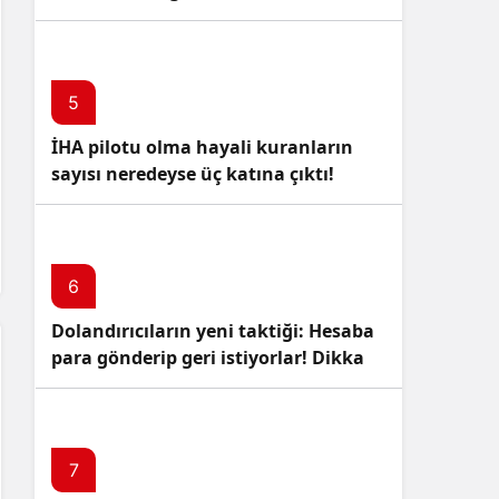
5
İHA pilotu olma hayali kuranların
sayısı neredeyse üç katına çıktı!
6
Dolandırıcıların yeni taktiği: Hesaba
para gönderip geri istiyorlar! Dikkat
Edin!
7