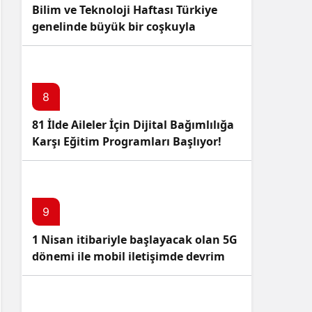
Bilim ve Teknoloji Haftası Türkiye
genelinde büyük bir coşkuyla
kutlandı: İşte Etkinlikler ve
Kutlamalar!
8
81 İlde Aileler İçin Dijital Bağımlılığa
Karşı Eğitim Programları Başlıyor!
9
1 Nisan itibariyle başlayacak olan 5G
dönemi ile mobil iletişimde devrim
başlıyor!