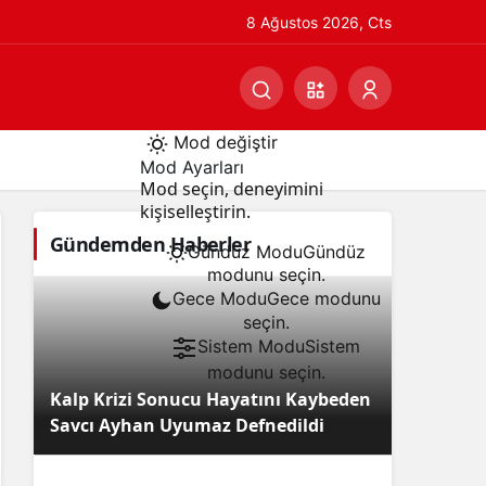
8 Ağustos 2026, Cts
Mod değiştir
Mod Ayarları
Mod seçin, deneyimini
kişiselleştirin.
Gündemden Haberler
Gündüz Modu
Gündüz
modunu seçin.
Gece Modu
Gece modunu
seçin.
Sistem Modu
Sistem
modunu seçin.
Kalp Krizi Sonucu Hayatını Kaybeden
Savcı Ayhan Uyumaz Defnedildi