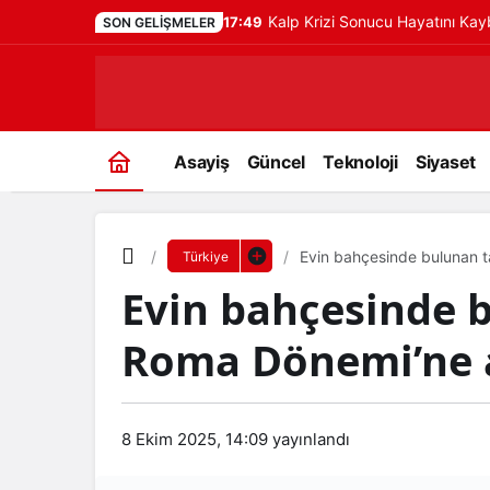
Kalp Krizi Sonucu Hayatını Ka
17:49
SON GELIŞMELER
Asayiş
Güncel
Teknoloji
Siyaset
Evin bahçesinde bulunan t
Türkiye
Evin bahçesinde 
Roma Dönemi’ne ai
8 Ekim 2025, 14:09
yayınlandı