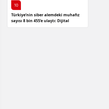
10
Türkiye’nin siber alemdeki muhafız
sayısı 8 bin 455’e ulaştı: Dijital
güvenliğimizi korumak için
çalışmalar artıyor!