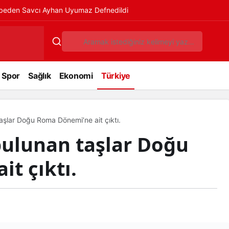
ybeden Savcı Ayhan Uyumaz Defnedildi
Spor
Sağlık
Ekonomi
Türkiye
aşlar Doğu Roma Dönemi’ne ait çıktı.
bulunan taşlar Doğu
t çıktı.