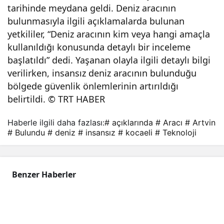
tarihinde meydana geldi. Deniz aracının
insa
bulunmasıyla ilgili açıklamalarda bulunan
yetkililer, “Deniz aracının kim veya hangi amaçla
nsız
kullanıldığı konusunda detaylı bir inceleme
başlatıldı” dedi. Yaşanan olayla ilgili detaylı bilgi
deni
verilirken, insansız deniz aracının bulunduğu
bölgede güvenlik önlemlerinin artırıldığı
belirtildi. © TRT HABER
z
Haberle ilgili daha fazlası:
# açıklarında
# Aracı
# Artvin
arac
# Bulundu
# deniz
# insansız
# kocaeli
# Teknoloji
ı
Benzer Haberler
bulu
ndu