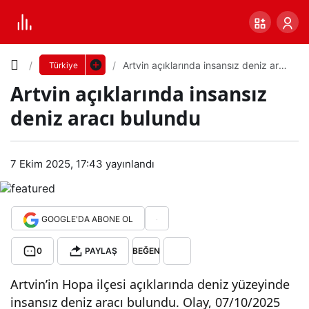
Yazı
Artvin açıklarında insansız deniz aracı
Türkiye
bulundu
Artvin açıklarında insansız
Boyutunu
deniz aracı bulundu
Ayarla
Artv
7 Ekim 2025, 17:43
yayınlandı
0
PAYLAŞ
in
Küçük
100%
Dev
açık
GOOGLE'DA ABONE OL
0
PAYLAŞ
BEĞEN
ların
Varsayılana
Artvin’in Hopa ilçesi açıklarında deniz yüzeyinde
da
dön
insansız deniz aracı bulundu. Olay, 07/10/2025