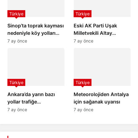
Türkiye
Türkiye
Sinop’ta toprak kayması
Eski AK Parti Uşak
nedeniyle köy yolları
Milletvekili Altay
ulaşıma kapandı
hayatını kaybetti
7 ay önce
7 ay önce
Türkiye
Türkiye
Ankara’da yarın bazı
Meteorolojiden Antalya
yollar trafiğe
için sağanak uyarısı
kapatılacak
7 ay önce
7 ay önce