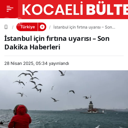
İstanbul
0
PAYLAŞ
için
Türkiye
İstanbul için fırtına uyarısı – Son
Dakika Haberleri
İstanbul için fırtına uyarısı – Son
fırtına
Dakika Haberleri
uyarısı –
28 Nisan 2025, 05:34
yayınlandı
Son
Dakika
Haberleri