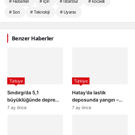
# Haberleri
# İçin
# İstanbul
# kocaeli
# Son
# Teknoloji
# Uyarısı
Benzer Haberler
Türkiye
Türkiye
Sındırgı’da 5,1
Hatay’da lastik
büyüklüğünde deprem:
deposunda yangın –
İstanbul ve İzmir’de de
Son Dakika Haberleri
7 ay önce
7 ay önce
hissedildi