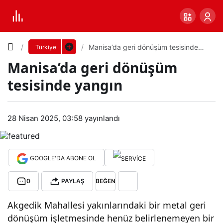
Yazı
Manisa’da geri dönüşüm tesisinde
Türkiye
yangın
Manisa’da geri dönüşüm
Boyutunu
tesisinde yangın
Ayarla
Man
28 Nisan 2025, 03:58
yayınlandı
0
PAYLAŞ
isa’d
Küçük
100%
Dev
a
GOOGLE'DA ABONE OL
0
PAYLAŞ
BEĞEN
geri
Varsayılana
Akgedik Mahallesi yakınlarındaki bir metal geri
dön
dön
dönüşüm işletmesinde henüz belirlenemeyen bir