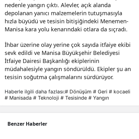
nedenle yangın çıktı. Alevler, açık alanda
üşü
depolanan yanıcı malzemelerin tutuşmasıyla
hızla büyüdü ve tesisin bitişiğindeki Menemen-
m
Manisa kara yolu kenarındaki otlara da sıçradı.
İhbar üzerine olay yerine çok sayıda itfaiye ekibi
tesi
sevk edildi ve Manisa Büyükşehir Belediyesi
İtfaiye Dairesi Başkanlığı ekiplerinin
sind
müdahalesiyle yangın söndürüldü. Ekipler şu an
tesisin soğutma çalışmalarını sürdürüyor.
e
Haberle ilgili daha fazlası:
# Dönüşüm
# Geri
# kocaeli
yan
# Manisada
# Teknoloji
# Tesisinde
# Yangın
gın
Benzer Haberler