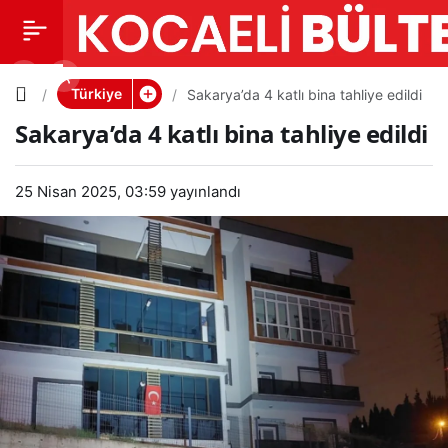
Sakarya’d
0
PAYLAŞ
a 4 katlı
Türkiye
Sakarya’da 4 katlı bina tahliye edildi
Sakarya’da 4 katlı bina tahliye edildi
bina
25 Nisan 2025, 03:59
tahliye
yayınlandı
edildi