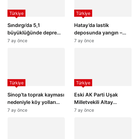
Türkiye
Türkiye
Sındırgı’da 5,1
Hatay’da lastik
büyüklüğünde deprem:
deposunda yangın –
İstanbul ve İzmir’de de
Son Dakika Haberleri
7 ay önce
7 ay önce
hissedildi
Türkiye
Türkiye
Sinop’ta toprak kayması
Eski AK Parti Uşak
nedeniyle köy yolları
Milletvekili Altay
ulaşıma kapandı
hayatını kaybetti
7 ay önce
7 ay önce