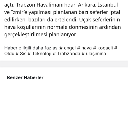
açtı. Trabzon Havalimanı’ndan Ankara, İstanbul
ulaş
ve İzmir’e yapılması planlanan bazı seferler iptal
edilirken, bazıları da ertelendi. Uçak seferlerinin
ımın
hava koşullarının normale dönmesinin ardından
gerçekleştirilmesi planlanıyor.
a
Haberle ilgili daha fazlası:
# engel
# hava
# kocaeli
#
Oldu
# Sis
# Teknoloji
# Trabzonda
# ulaşımına
sis
eng
Benzer Haberler
el
oldu