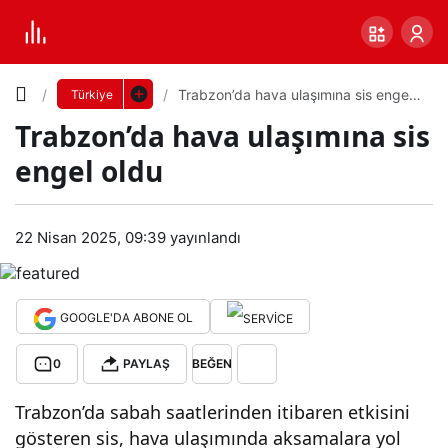
Yazı
Trabzon’da hava ulaşımına sis engel
Türkiye
oldu
Trabzon’da hava ulaşımına sis
Boyutunu
engel oldu
Ayarla
Tra
22 Nisan 2025, 09:39
yayınlandı
0
PAYLAŞ
bzo
Küçük
100%
Dev
n’da
GOOGLE'DA ABONE OL
0
PAYLAŞ
BEĞEN
hav
Varsayılana
Trabzon’da sabah saatlerinden itibaren etkisini
a
dön
gösteren sis, hava ulaşımında aksamalara yol