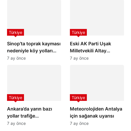
Türkiye
Türkiye
Sinop’ta toprak kayması
Eski AK Parti Uşak
nedeniyle köy yolları
Milletvekili Altay
ulaşıma kapandı
hayatını kaybetti
7 ay önce
7 ay önce
Türkiye
Türkiye
Ankara’da yarın bazı
Meteorolojiden Antalya
yollar trafiğe
için sağanak uyarısı
kapatılacak
7 ay önce
7 ay önce