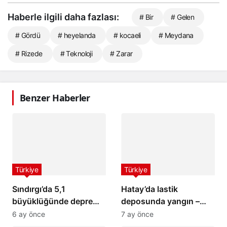
Haberle ilgili daha fazlası:
# Bir
# Gelen
# Gördü
# heyelanda
# kocaeli
# Meydana
# Rizede
# Teknoloji
# Zarar
Benzer Haberler
Türkiye
Türkiye
Sındırgı’da 5,1
Hatay’da lastik
büyüklüğünde deprem:
deposunda yangın –
İstanbul ve İzmir’de de
Son Dakika Haberleri
6 ay önce
7 ay önce
hissedildi