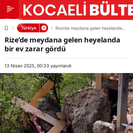
Rize’de
0
PAYLAŞ
meydana
Türkiye
Rize’de meydana gelen heyelanda
bir ev zarar gördü
Rize’de meydana gelen heyelanda
gelen
bir ev zarar gördü
heyeland
13 Nisan 2025, 00:33
yayınlandı
a bir ev
zarar
gördü