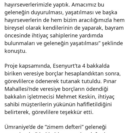
hayırseverlerimizle yaptık. Amacımız bu
ka
geleneğin duyurulması, yaşatılması ve başka
hayırseverlerin de hem bizim aracılığımızla hem
Hab
bireysel olarak kendilerinin de yaparak, bayram
öncesinde ihtiyaç sahiplerine yardımda
erler
bulunmaları ve geleneğin yaşatılması” şeklinde
konuştu.
i
Proje kapsamında, Esenyurt’ta 4 bakkalda
biriken veresiye borçlar hesaplandıktan sonra,
görevlilerce ödenerek tutanak tutuldu. Pınar
Mahallesi’nde veresiye borçların ödendiği
bakkalın işletmecisi Mehmet Keskin, ihtiyaç
sahibi müşterilerin yükünün hafifletildiğini
belirterek, görevlilere teşekkür etti.
Ümraniye’de de “zimem defteri” geleneği