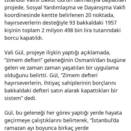
projede, Sosyal Yardımlaşma ve Dayanışma Vakfı
gele
koordinesinde kentte belirlenen 20 noktada,
hayırseverlerin desteğiyle 93 bakkaldaki 1957
neği
kişinin toplam 2 milyon 498 bin lira tutarındaki
borcu kapatıldı.
sür
Vali Gül, projeye ilişkin yaptığı açıklamada,
dür
“zimem defteri” geleneğinin Osmanlı’dan bugüne
gelen ve zaman zaman yaşatılan bir uygulama
ülüy
olduğunu belirtti. Gül, “Zimem defteri
hayırseverlerin, ihtiyaç sahiplerinin borçlarını
bakkaldaki defteri satın alarak kapattıkları bir
or –
sistem” dedi.
Son
Gül, bu geleneği her görev yaptığı yerde hayata
geçirmeye çalıştıklarını belirterek, “İstanbul’da
Daki
ramazan ayı boyunca birkaç yerde