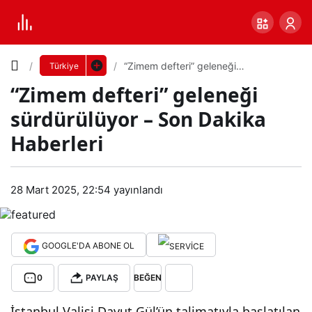
Yazı
“Zimem defteri” geleneği
Türkiye
sürdürülüyor – Son Dakika Haberleri
“Zimem defteri” geleneği
Boyutunu
sürdürülüyor – Son Dakika
Ayarla
Haberleri
“Zi
0
PAYLAŞ
me
28 Mart 2025, 22:54
yayınlandı
Küçük
100%
Dev
m
GOOGLE'DA ABONE OL
deft
Varsayılana
0
PAYLAŞ
BEĞEN
eri”
dön
İstanbul Valisi Davut Gül’ün talimatıyla başlatılan