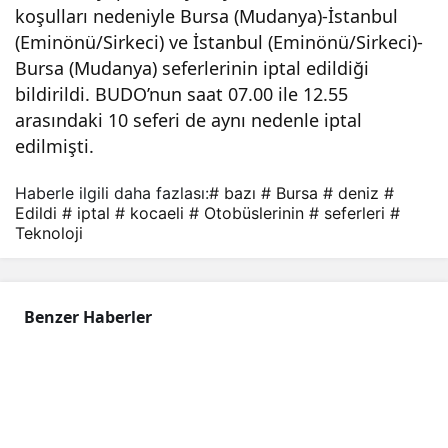
koşulları nedeniyle Bursa (Mudanya)-İstanbul
büsl
(Eminönü/Sirkeci) ve İstanbul (Eminönü/Sirkeci)-
Bursa (Mudanya) seferlerinin iptal edildiği
erini
bildirildi. BUDO’nun saat 07.00 ile 12.55
arasındaki 10 seferi de aynı nedenle iptal
n
edilmişti.
Haberle ilgili daha fazlası:
# bazı
# Bursa
# deniz
#
bazı
Edildi
# iptal
# kocaeli
# Otobüslerinin
# seferleri
#
Teknoloji
sefe
rleri
Benzer Haberler
iptal
edil