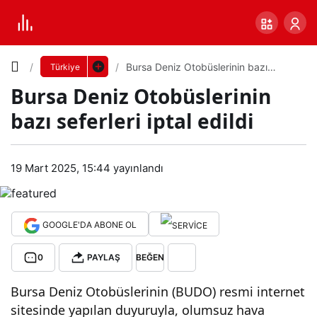
Yazı
Bursa Deniz Otobüslerinin bazı
Türkiye
seferleri iptal edildi
Bursa Deniz Otobüslerinin
Boyutunu
bazı seferleri iptal edildi
Ayarla
Bur
19 Mart 2025, 15:44
yayınlandı
0
PAYLAŞ
sa
Küçük
100%
Dev
Den
GOOGLE'DA ABONE OL
0
PAYLAŞ
BEĞEN
iz
Varsayılana
Bursa Deniz Otobüslerinin (BUDO) resmi internet
Oto
dön
sitesinde yapılan duyuruyla, olumsuz hava