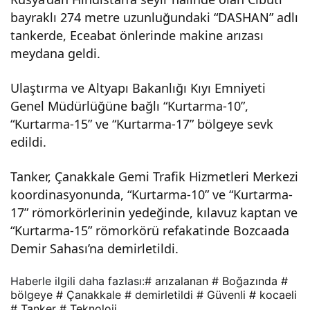
bayraklı 274 metre uzunluğundaki “DASHAN” adlı
nda
tankerde, Eceabat önlerinde makine arızası
meydana geldi.
arız
Ulaştırma ve Altyapı Bakanlığı Kıyı Emniyeti
alan
Genel Müdürlüğüne bağlı “Kurtarma-10”,
“Kurtarma-15” ve “Kurtarma-17” bölgeye sevk
an
edildi.
Tanker, Çanakkale Gemi Trafik Hizmetleri Merkezi
tank
koordinasyonunda, “Kurtarma-10” ve “Kurtarma-
17” römorkörlerinin yedeğinde, kılavuz kaptan ve
er
“Kurtarma-15” römorkörü refakatinde Bozcaada
Demir Sahası’na demirletildi.
güv
Haberle ilgili daha fazlası:
# arızalanan
# Boğazında
#
enli
bölgeye
# Çanakkale
# demirletildi
# Güvenli
# kocaeli
# Tanker
# Teknoloji