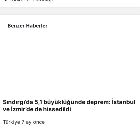
bölg
eye
Benzer Haberler
dem
irleti
ldi
Sındırgı’da 5,1 büyüklüğünde deprem: İstanbul
ve İzmir’de de hissedildi
Türkiye
7 ay önce