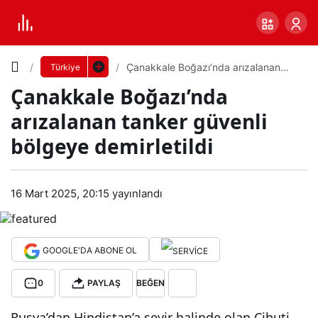
Yazı
Çanakkale Boğazı’nda arızalanan
Türkiye
tanker güvenli bölgeye demirletildi
Çanakkale Boğazı’nda
Boyutunu
arızalanan tanker güvenli
Ayarla
bölgeye demirletildi
Çan
0
PAYLAŞ
akk
16 Mart 2025, 20:15
yayınlandı
Küçük
100%
Dev
ale
GOOGLE'DA ABONE OL
Boğ
Varsayılana
0
PAYLAŞ
BEĞEN
azı’
dön
Rusya’dan Hindistan’a seyir halinde olan Cibuti