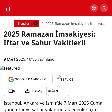
Yazı
2025 Ramazan İmsakiyesi: İftar ve
Trendler
Sahur Vakitleri!
2025 Ramazan İmsakiyesi:
Boyutunu
İftar ve Sahur Vakitleri!
Ayarla
202
9 Mart 2025, 16:50
yayınlandı
0
PAYLAŞ
5
Küçük
100%
Dev
Ram
GOOGLE'DA ABONE OL
0
PAYLAŞ
BEĞEN
aza
Varsayılana
İstanbul, Ankara ve İzmir’de 7 Mart 2025 Cuma
n
dön
günü iftar ve sahur vakti merak edenler için