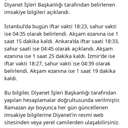
Diyanet İşleri Başkanlığı tarafından belirlenen
İms
imsakiye bilgileri açıklandı.
akiy
İstanbul’da bugün iftar vakti 18:23, sahur vakti
ise 04:35 olarak belirlendi. Akşam ezanına ise 1
saat 15 dakika kaldı. Ankara’da iftar saati 18:33,
esi:
sahur saati ise 04:45 olarak açıklandı. Akşam
ezanına ise 1 saat 25 dakika kaldı. İzmir’de ise
İftar
iftar vakti 18:27, sahur vakti ise 04:39 olarak
belirlendi. Akşam ezanına ise 1 saat 19 dakika
ve
kaldı.
Sah
Bu bilgiler, Diyanet İşleri Başkanlığı tarafından
yapılan hesaplamalar doğrultusunda verilmiştir.
ur
Ramazan ayı boyunca her gün güncellenen
imsakiye bilgilerine Diyanet’in resmi web
Vaki
sitesinden veya yerel camilerden ulaşabilirsiniz.