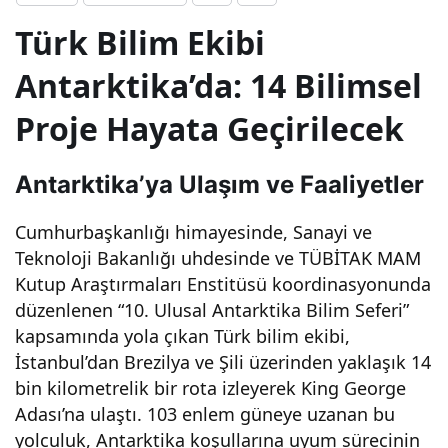
Türk Bilim Ekibi
i
Antarktika’da: 14 Bilimsel
Ant
Proje Hayata Geçirilecek
arkti
Antarktika’ya Ulaşım ve Faaliyetler
ka’d
Cumhurbaşkanlığı himayesinde, Sanayi ve
a
Teknoloji Bakanlığı uhdesinde ve TÜBİTAK MAM
Kutup Araştırmaları Enstitüsü koordinasyonunda
düzenlenen “10. Ulusal Antarktika Bilim Seferi”
Keşi
kapsamında yola çıkan Türk bilim ekibi,
İstanbul’dan Brezilya ve Şili üzerinden yaklaşık 14
fleri
bin kilometrelik bir rota izleyerek King George
Adası’na ulaştı. 103 enlem güneye uzanan bu
ne
yolculuk, Antarktika koşullarına uyum sürecinin