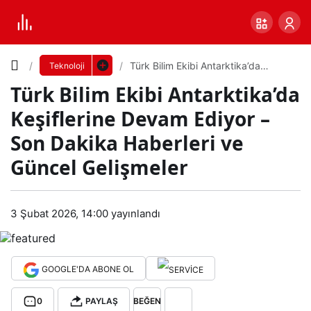
Yazı
Türk Bilim Ekibi Antarktika’da
Teknoloji
Keşiflerine Devam Ediyor – Son
Türk Bilim Ekibi Antarktika’da
Dakika Haberleri ve Güncel
Boyutunu
Gelişmeler
Keşiflerine Devam Ediyor –
Ayarla
Son Dakika Haberleri ve
Tür
Güncel Gelişmeler
0
PAYLAŞ
k
Küçük
100%
Dev
3 Şubat 2026, 14:00
yayınlandı
Bili
m
Varsayılana
GOOGLE'DA ABONE OL
Ekib
dön
0
PAYLAŞ
BEĞEN