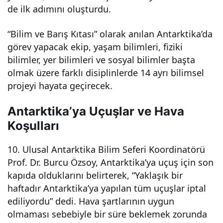
de ilk adımını oluşturdu.
Dev
“Bilim ve Barış Kıtası” olarak anılan Antarktika’da
am
görev yapacak ekip, yaşam bilimleri, fiziki
bilimler, yer bilimleri ve sosyal bilimler başta
Ediy
olmak üzere farklı disiplinlerde 14 ayrı bilimsel
projeyi hayata geçirecek.
or –
Antarktika’ya Uçuşlar ve Hava
Son
Koşulları
10. Ulusal Antarktika Bilim Seferi Koordinatörü
Daki
Prof. Dr. Burcu Özsoy, Antarktika’ya uçuş için son
kapıda olduklarını belirterek, “Yaklaşık bir
ka
haftadır Antarktika’ya yapılan tüm uçuşlar iptal
ediliyordu” dedi. Hava şartlarının uygun
Hab
olmaması sebebiyle bir süre beklemek zorunda