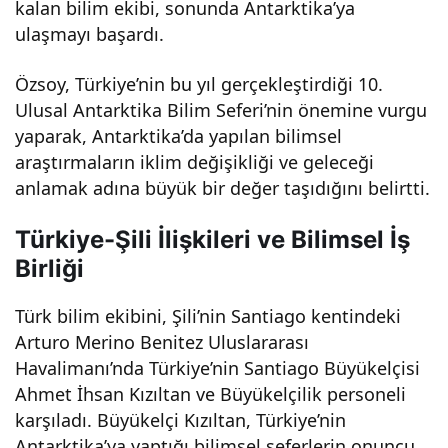
kalan bilim ekibi, sonunda Antarktika’ya
erler
ulaşmayı başardı.
i ve
Özsoy, Türkiye’nin bu yıl gerçekleştirdiği 10.
Ulusal Antarktika Bilim Seferi’nin önemine vurgu
Gün
yaparak, Antarktika’da yapılan bilimsel
araştırmaların iklim değişikliği ve geleceği
cel
anlamak adına büyük bir değer taşıdığını belirtti.
Türkiye-Şili İlişkileri ve Bilimsel İş
Geli
Birliği
şme
Türk bilim ekibini, Şili’nin Santiago kentindeki
Arturo Merino Benitez Uluslararası
ler
Havalimanı’nda Türkiye’nin Santiago Büyükelçisi
Ahmet İhsan Kızıltan ve Büyükelçilik personeli
karşıladı. Büyükelçi Kızıltan, Türkiye’nin
Antarktika’ya yaptığı bilimsel seferlerin onuncu