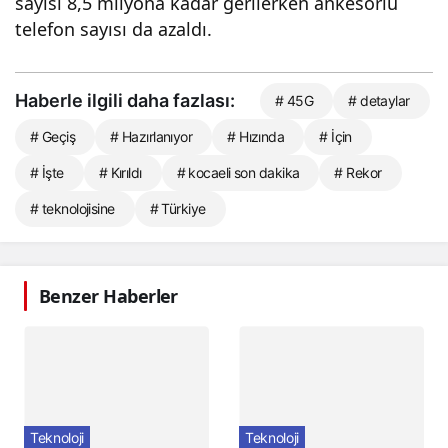
sayısı 8,5 milyona kadar gerilerken ankesörlü
telefon sayısı da azaldı.
Haberle ilgili daha fazlası:
# 45G
# detaylar
# Geçiş
# Hazırlanıyor
# Hızında
# İçin
# İşte
# Kırıldı
# kocaeli son dakika
# Rekor
# teknolojisine
# Türkiye
Benzer Haberler
Teknoloji
Teknoloji