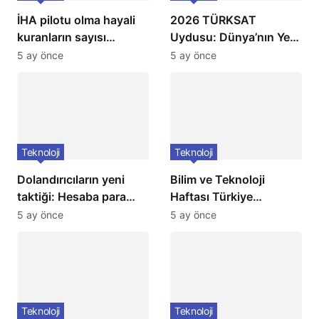
İHA pilotu olma hayali
2026 TÜRKSAT
kuranların sayısı
Uydusu: Dünya’nın Yeni
neredeyse üç katına
Gözbebeği!
5 ay önce
5 ay önce
çıktı!
Teknoloji
Teknoloji
Dolandırıcıların yeni
Bilim ve Teknoloji
taktiği: Hesaba para
Haftası Türkiye
gönderip geri istiyorlar!
genelinde büyük bir
5 ay önce
5 ay önce
Dikkat Edin!
coşkuyla kutlandı: İşte
Etkinlikler ve
Kutlamalar!
Teknoloji
Teknoloji