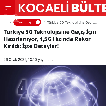
Türkiye
0
PAYLAŞ
5G
Teknoloji
Türkiye 5G Teknolojisine Geçiş
İçin Hazırlanıyor, 4,5G Hızında
Türkiye 5G Teknolojisine Geçiş İçin
Rekor Kırıldı: İşte Detaylar!
Teknoloji
Hazırlanıyor, 4,5G Hızında Rekor
Kırıldı: İşte Detaylar!
sine
Geçiş İçin
26 Ocak 2026, 13:10
yayınlandı
Hazırlanıy
or, 4,5G
Hızında