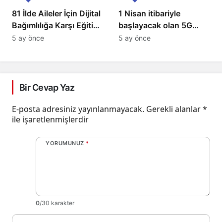
81 İlde Aileler İçin Dijital
1 Nisan itibariyle
Bağımlılığa Karşı Eğitim
başlayacak olan 5G
Programları Başlıyor!
dönemi ile mobil
5 ay önce
5 ay önce
iletişimde devrim
başlıyor!
Bir Cevap Yaz
E-posta adresiniz yayınlanmayacak.
Gerekli alanlar
*
ile işaretlenmişlerdir
YORUMUNUZ
*
0
/30 karakter