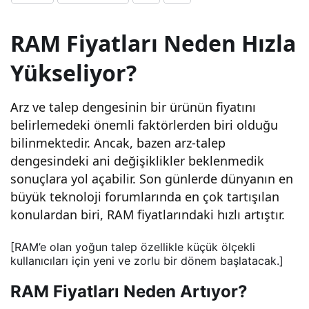
dur
RAM Fiyatları Neden Hızla
ula
Yükseliyor?
mıy
Arz ve talep dengesinin bir ürünün fiyatını
belirlemedeki önemli faktörlerden biri olduğu
or:
bilinmektedir. Ancak, bazen arz-talep
dengesindeki ani değişiklikler beklenmedik
‘Ola
sonuçlara yol açabilir. Son günlerde dünyanın en
büyük teknoloji forumlarında en çok tartışılan
ğan
konulardan biri, RAM fiyatlarındaki hızlı artıştır.
[RAM’e olan yoğun talep özellikle küçük ölçekli
şüp
kullanıcıları için yeni ve zorlu bir dönem başlatacak.]
RAM Fiyatları Neden Artıyor?
heli’