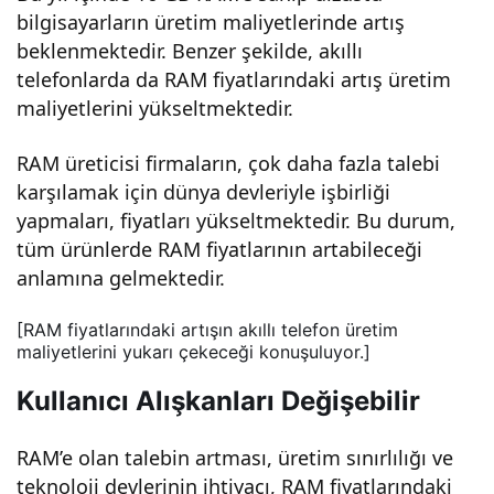
yeni
bilgisayarların üretim maliyetlerinde artış
beklenmektedir. Benzer şekilde, akıllı
telefonlarda da RAM fiyatlarındaki artış üretim
bir
maliyetlerini yükseltmektedir.
çağ
RAM üreticisi firmaların, çok daha fazla talebi
karşılamak için dünya devleriyle işbirliği
başl
yapmaları, fiyatları yükseltmektedir. Bu durum,
tüm ürünlerde RAM fiyatlarının artabileceği
ıyor!
anlamına gelmektedir.
[RAM fiyatlarındaki artışın akıllı telefon üretim
maliyetlerini yukarı çekeceği konuşuluyor.]
Kullanıcı Alışkanları Değişebilir
RAM’e olan talebin artması, üretim sınırlılığı ve
teknoloji devlerinin ihtiyacı, RAM fiyatlarındaki