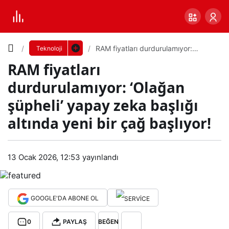
Yazı
RAM fiyatları durdurulamıyor:
Teknoloji
‘Olağan şüpheli’ yapay zeka başlığı
RAM fiyatları
altında yeni bir çağ başlıyor!
Boyutunu
durdurulamıyor: ‘Olağan
Ayarla
şüpheli’ yapay zeka başlığı
RA
altında yeni bir çağ başlıyor!
0
PAYLAŞ
M
Küçük
100%
Dev
13 Ocak 2026, 12:53
yayınlandı
fiyat
ları
Varsayılana
GOOGLE'DA ABONE OL
dur
dön
0
PAYLAŞ
BEĞEN