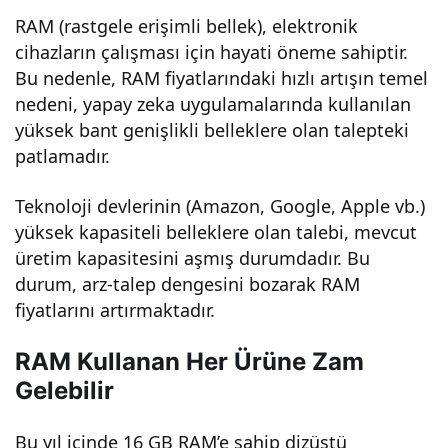
RAM (rastgele erişimli bellek), elektronik
yap
cihazların çalışması için hayati öneme sahiptir.
Bu nedenle, RAM fiyatlarındaki hızlı artışın temel
ay
nedeni, yapay zeka uygulamalarında kullanılan
yüksek bant genişlikli belleklere olan talepteki
zek
patlamadır.
a
Teknoloji devlerinin (Amazon, Google, Apple vb.)
yüksek kapasiteli belleklere olan talebi, mevcut
başl
üretim kapasitesini aşmış durumdadır. Bu
durum, arz-talep dengesini bozarak RAM
ığı
fiyatlarını artırmaktadır.
altın
RAM Kullanan Her Ürüne Zam
Gelebilir
da
Bu yıl içinde 16 GB RAM’e sahip dizüstü