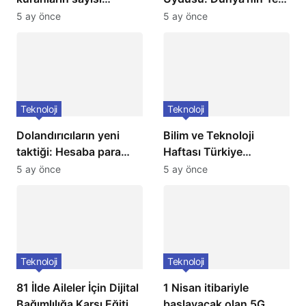
neredeyse üç katına
Gözbebeği!
5 ay önce
5 ay önce
çıktı!
Teknoloji
Teknoloji
Dolandırıcıların yeni
Bilim ve Teknoloji
taktiği: Hesaba para
Haftası Türkiye
gönderip geri istiyorlar!
genelinde büyük bir
5 ay önce
5 ay önce
Dikkat Edin!
coşkuyla kutlandı: İşte
Etkinlikler ve
Kutlamalar!
Teknoloji
Teknoloji
81 İlde Aileler İçin Dijital
1 Nisan itibariyle
Bağımlılığa Karşı Eğitim
başlayacak olan 5G