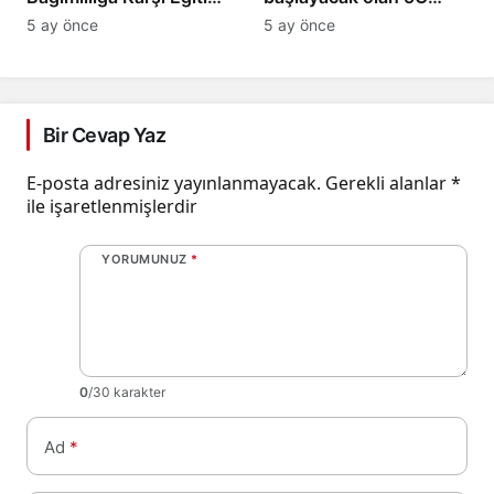
Programları Başlıyor!
dönemi ile mobil
5 ay önce
5 ay önce
iletişimde devrim
başlıyor!
Bir Cevap Yaz
E-posta adresiniz yayınlanmayacak.
Gerekli alanlar
*
ile işaretlenmişlerdir
YORUMUNUZ
*
0
/30 karakter
Ad
*