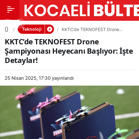
KKTC’de
0
PAYLAŞ
TEKNOFE
Teknoloji
KKTC’de TEKNOFEST Drone
Şampiyonası Heyecanı Başlıyor:
KKTC’de TEKNOFEST Drone
İşte Detaylar!
ST Drone
Şampiyonası Heyecanı Başlıyor: İşte
Detaylar!
Şampiyon
ası
25 Nisan 2025, 17:30
yayınlandı
Heyecanı
Başlıyor:
İşte