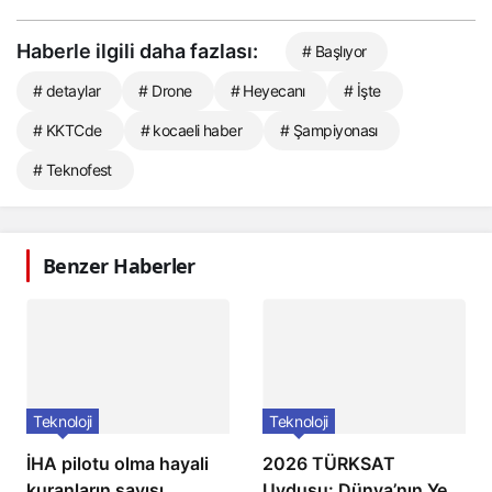
Haberle ilgili daha fazlası:
# Başlıyor
# detaylar
# Drone
# Heyecanı
# İşte
# KKTCde
# kocaeli haber
# Şampiyonası
# Teknofest
Benzer Haberler
Teknoloji
Teknoloji
İHA pilotu olma hayali
2026 TÜRKSAT
kuranların sayısı
Uydusu: Dünya’nın Yeni