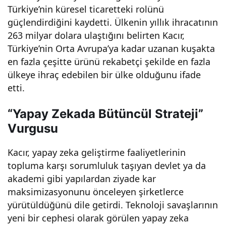
Türkiye’nin küresel ticaretteki rolünü
aça
güçlendirdiğini kaydetti. Ülkenin yıllık ihracatının
263 milyar dolara ulaştığını belirten Kacır,
cağı
Türkiye’nin Orta Avrupa’ya kadar uzanan kuşakta
en fazla çeşitte ürünü rekabetçi şekilde en fazla
z ve
ülkeye ihraç edebilen bir ülke olduğunu ifade
etti.
Tür
“Yapay Zekada Bütüncül Strateji”
kiye’
Vurgusu
nin
Kacır, yapay zeka geliştirme faaliyetlerinin
topluma karşı sorumluluk taşıyan devlet ya da
tekn
akademi gibi yapılardan ziyade kar
maksimizasyonunu önceleyen şirketlerce
oloji
yürütüldüğünü dile getirdi. Teknoloji savaşlarının
yeni bir cephesi olarak görülen yapay zeka