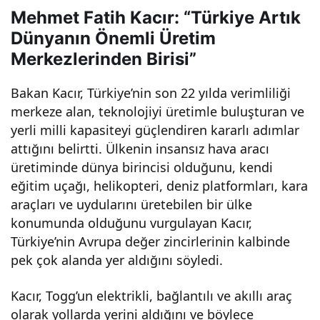
Mehmet Fatih Kacır: “Türkiye Artık
eller
Dünyanın Önemli Üretim
Merkezlerinden Birisi”
i
Bakan Kacır, Türkiye’nin son 22 yılda verimliliği
geli
merkeze alan, teknolojiyi üretimle buluşturan ve
yerli milli kapasiteyi güçlendiren kararlı adımlar
ştiril
attığını belirtti. Ülkenin insansız hava aracı
üretiminde dünya birincisi olduğunu, kendi
mes
eğitim uçağı, helikopteri, deniz platformları, kara
araçları ve uydularını üretebilen bir ülke
inin
konumunda olduğunu vurgulayan Kacır,
Türkiye’nin Avrupa değer zincirlerinin kalbinde
önü
pek çok alanda yer aldığını söyledi.
nü
Kacır, Togg’un elektrikli, bağlantılı ve akıllı araç
olarak yollarda yerini aldığını ve böylece