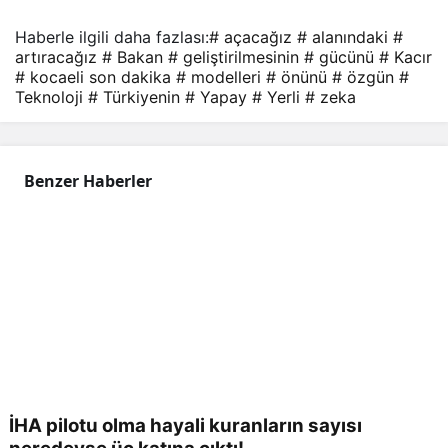
Haberle ilgili daha fazlası:
# açacağız
# alanındaki
#
artıracağız
# Bakan
# geliştirilmesinin
# gücünü
# Kacır
# kocaeli son dakika
# modelleri
# önünü
# özgün
#
Teknoloji
# Türkiyenin
# Yapay
# Yerli
# zeka
Benzer Haberler
İHA pilotu olma hayali kuranların sayısı