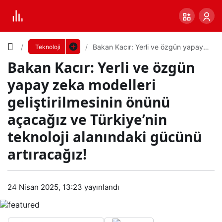
Yazı
Bakan Kacır: Yerli ve özgün yapay
Teknoloji
zeka modelleri geliştirilmesinin
Bakan Kacır: Yerli ve özgün
önünü açacağız ve Türkiye’nin
Boyutunu
teknoloji alanındaki gücünü
yapay zeka modelleri
artıracağız!
Ayarla
geliştirilmesinin önünü
Bak
açacağız ve Türkiye’nin
0
PAYLAŞ
an
teknoloji alanındaki gücünü
artıracağız!
Küçük
100%
Dev
Kacı
r:
Varsayılana
24 Nisan 2025, 13:23
yayınlandı
Yerli
dön