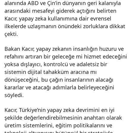
alanında ABD ve Çin’in dünyanın geri kalanıyla
alan
arasındaki mesafeyi giderek açtığını belirten
Kacır, yapay zeka kullanımına dair evrensel
ında
ilkelerde uzlaşmanın önündeki zorluklara dikkat
çekti.
ki
Bakan Kacır, yapay zekanın insanlığın huzuru ve
güc
refahını artıran bir geleceğe mi hizmet edeceğini
yoksa dışlayıcı, kontrolcü ve adaletsiz bir
ünü
sistemin dijital tahakküm aracına mı
dönüşeceğini, bu çağın insanlarının alacağı
artır
kararlar ve atacağı adımlarla belirleyeceğini
söyledi.
aca
Kacır, Türkiye’nin yapay zeka devrimini en iyi
şekilde değerlendirebilmesinin anahtarı olarak
ğız!
üretim sistemlerini, eğitim politikalarını ve
teknoloji altyapısını bütüncül bir stratejiyle