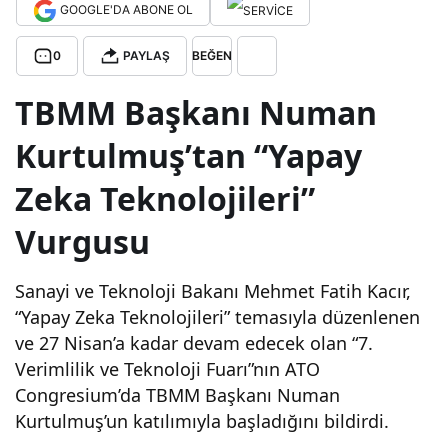
GOOGLE'DA ABONE OL
ve
0
PAYLAŞ
BEĞEN
özg
TBMM Başkanı Numan
ün
Kurtulmuş’tan “Yapay
Zeka Teknolojileri”
yap
Vurgusu
ay
Sanayi ve Teknoloji Bakanı Mehmet Fatih Kacır,
zek
“Yapay Zeka Teknolojileri” temasıyla düzenlenen
ve 27 Nisan’a kadar devam edecek olan “7.
a
Verimlilik ve Teknoloji Fuarı”nın ATO
Congresium’da TBMM Başkanı Numan
mod
Kurtulmuş’un katılımıyla başladığını bildirdi.