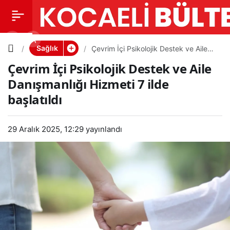
Çevrim İçi
0
PAYLAŞ
Psikolojik
Sağlık
Çevrim İçi Psikolojik Destek ve Aile
Danışmanlığı Hizmeti 7 ilde başlatıldı
Çevrim İçi Psikolojik Destek ve Aile
Destek
Danışmanlığı Hizmeti 7 ilde
başlatıldı
ve Aile
Danışman
29 Aralık 2025, 12:29
yayınlandı
lığı
Hizmeti 7
ilde