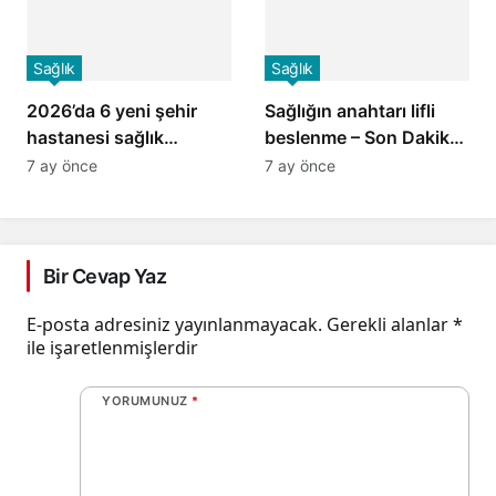
Sağlık
Sağlık
2026’da 6 yeni şehir
Sağlığın anahtarı lifli
hastanesi sağlık
beslenme – Son Dakika
sistemine dahil olacak
Haberleri
7 ay önce
7 ay önce
Bir Cevap Yaz
E-posta adresiniz yayınlanmayacak.
Gerekli alanlar
*
ile işaretlenmişlerdir
YORUMUNUZ
*