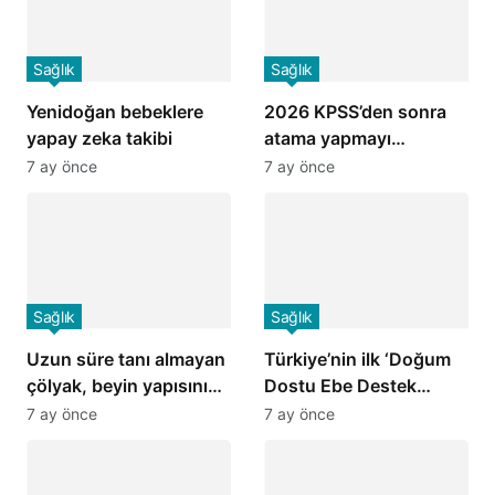
Sağlık
Sağlık
Yenidoğan bebeklere
2026 KPSS’den sonra
yapay zeka takibi
atama yapmayı
hedefliyoruz
7 ay önce
7 ay önce
Sağlık
Sağlık
Uzun süre tanı almayan
Türkiye’nin ilk ‘Doğum
çölyak, beyin yapısını
Dostu Ebe Destek
da etkiliyor
Merkezi’, Ankara’da
7 ay önce
7 ay önce
açıldı