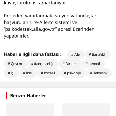
kavuşturulması amaçlanıyor.
Projeden yararlanmak isteyen vatandaşlar
başvurularını “e-Ailem” sistemi ve
“psikodestek.aile.gov.tr” adresi üzerinden
yapabilirler.
Haberle ilgili daha fazlası:
# Aile
# Başlatıldı
# Çevrim
# danışmanlığı
# Destek
# hizmeti
# içi
# İlde
# kocaeli
# psikolojik
# Teknoloji
Benzer Haberler