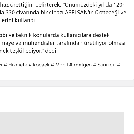
ihaz ürettiğini belirterek, “Önümüzdeki yıl da 120-
a 330 civarında bir cihazı ASELSAN’ın üreteceği ve
erini kullandı.
bbi ve teknik konularda kullanıcılara destek
sermaye ve mühendisler tarafından üretiliyor olması
ek teşkil ediyor.” dedi.
zı
# Hizmete
# kocaeli
# Mobil
# röntgen
# Sunuldu
#