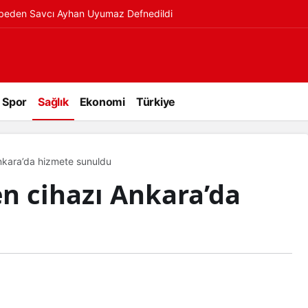
ybeden Savcı Ayhan Uyumaz Defnedildi
Spor
Sağlık
Ekonomi
Türkiye
Ankara’da hizmete sunuldu
en cihazı Ankara’da