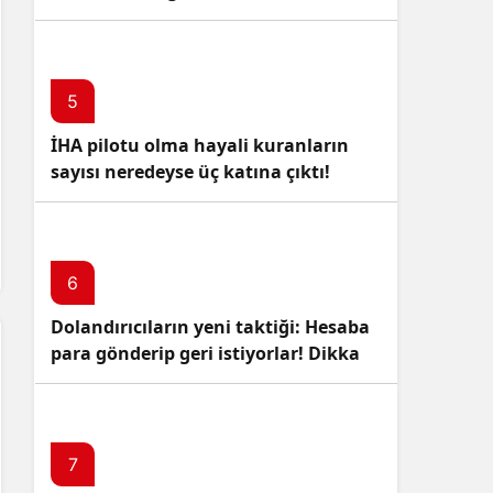
5
İHA pilotu olma hayali kuranların
sayısı neredeyse üç katına çıktı!
6
Dolandırıcıların yeni taktiği: Hesaba
para gönderip geri istiyorlar! Dikkat
Edin!
7