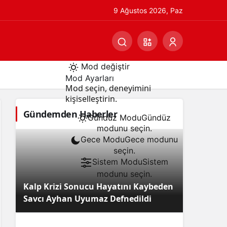
9 Ağustos 2026, Paz
Mod değiştir
Mod Ayarları
Mod seçin, deneyimini
kişiselleştirin.
Gündemden Haberler
Gündüz Modu
Gündüz
modunu seçin.
Gece Modu
Gece modunu
seçin.
Sistem Modu
Sistem
modunu seçin.
Kalp Krizi Sonucu Hayatını Kaybeden
Savcı Ayhan Uyumaz Defnedildi