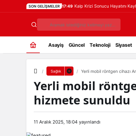
Kalp Krizi Sonucu Hayatını Ka
17:49
SON GELIŞMELER
Asayiş
Güncel
Teknoloji
Siyaset
Yerli mobil röntgen cihazı 
Sağlık
Yerli mobil röntg
hizmete sunuldu
11 Aralık 2025, 18:04
yayınlandı