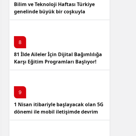
Bilim ve Teknoloji Haftası Türkiye
genelinde büyük bir coşkuyla
kutlandı: İşte Etkinlikler ve
Kutlamalar!
8
81 İlde Aileler İçin Dijital Bağımlılığa
Karşı Eğitim Programları Başlıyor!
9
1 Nisan itibariyle başlayacak olan 5G
dönemi ile mobil iletişimde devrim
başlıyor!