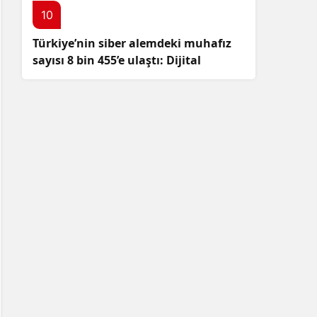
10
Türkiye’nin siber alemdeki muhafız
sayısı 8 bin 455’e ulaştı: Dijital
güvenliğimizi korumak için
çalışmalar artıyor!