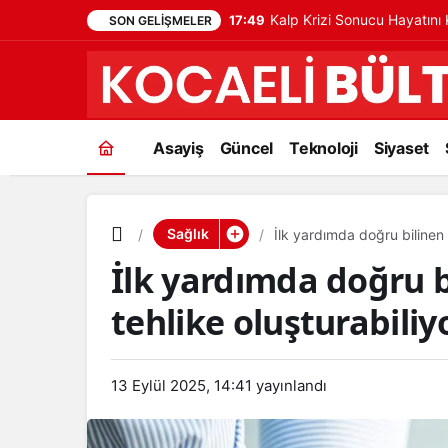
Kalp Krizi Sonucu Hayatın
17:49
SON GELIŞMELER
Asayiş
Güncel
Teknoloji
Siyaset
Sağlık
İlk yardımda doğru bilinen y
İlk yardımda doğru bi
tehlike oluşturabiliy
13 Eylül 2025, 14:41
yayınlandı