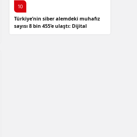
10
Türkiye’nin siber alemdeki muhafız
sayısı 8 bin 455’e ulaştı: Dijital
güvenliğimizi korumak için
çalışmalar artıyor!