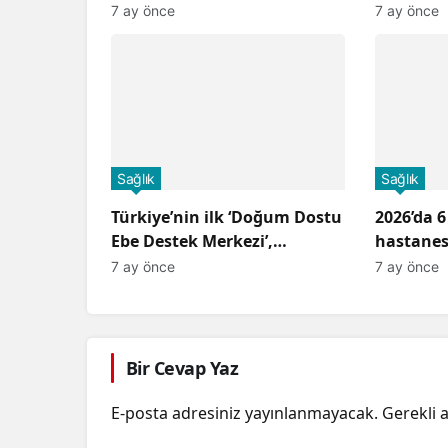
7 ay önce
7 ay önce
Sağlık
Sağlık
Türkiye’nin ilk ‘Doğum Dostu
2026’da 6
Ebe Destek Merkezi’,
hastanes
Ankara’da açıldı
dahil ol
7 ay önce
7 ay önce
Bir Cevap Yaz
E-posta adresiniz yayınlanmayacak.
Gerekli 