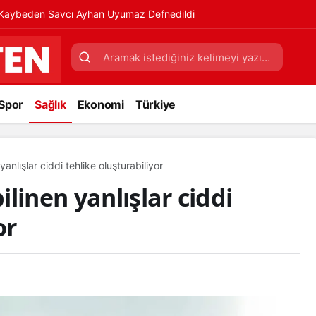
ı Kaybeden Savcı Ayhan Uyumaz Defnedildi
Spor
Sağlık
Ekonomi
Türkiye
anlışlar ciddi tehlike oluşturabiliyor
linen yanlışlar ciddi
or