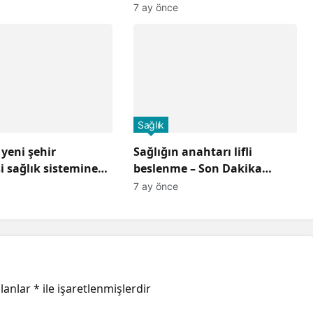
etkiliyor
7 ay önce
Sağlık
 yeni şehir
Sağlığın anahtarı lifli
i sağlık sistemine
beslenme – Son Dakika
acak
Haberleri
7 ay önce
alanlar
*
ile işaretlenmişlerdir