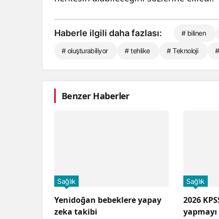
Haberle ilgili daha fazlası:
# bilinen
# oluşturabiliyor
# tehlike
# Teknoloji
#
Benzer Haberler
Sağlık
Sağlık
Yenidoğan bebeklere yapay
2026 KPS
zeka takibi
yapmayı 