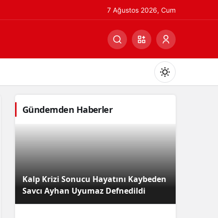
7 Ağustos 2026, Cum
Gündemden Haberler
Gündüz Modu
Gündüz modunu seçin.
Kalp Krizi Sonucu Hayatını Kaybeden
Gece Modu
Savcı Ayhan Uyumaz Defnedildi
Gece modunu seçin.