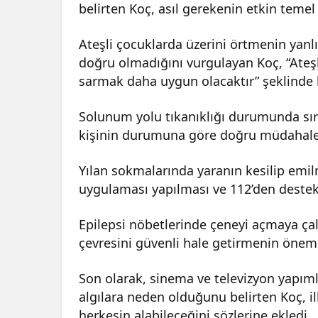
belirten Koç, asıl gerekenin etkin teme
Ateşli çocuklarda üzerini örtmenin yan
doğru olmadığını vurgulayan Koç, “Ateşl
sarmak daha uygun olacaktır” şeklinde
Solunum yolu tıkanıklığı durumunda sırt
kişinin durumuna göre doğru müdahaleler
Yılan sokmalarında yaranın kesilip emi
uygulaması yapılması ve 112’den destek 
Epilepsi nöbetlerinde çeneyi açmaya ça
çevresini güvenli hale getirmenin önem
Son olarak, sinema ve televizyon yapım
algılara neden olduğunu belirten Koç, i
herkesin alabileceğini sözlerine ekledi.