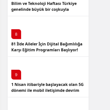
Bilim ve Teknoloji Haftası Türkiye
genelinde büyük bir coşkuyla
kutlandı: İşte Etkinlikler ve
Kutlamalar!
8
81 İlde Aileler İçin Dijital Bağımlılığa
Karşı Eğitim Programları Başlıyor!
9
1 Nisan itibariyle başlayacak olan 5G
dönemi ile mobil iletişimde devrim
başlıyor!