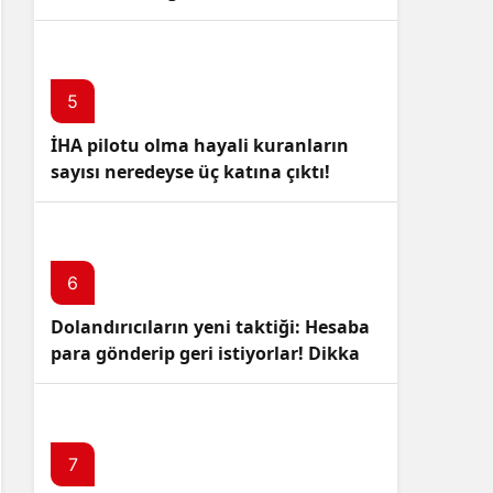
5
İHA pilotu olma hayali kuranların
sayısı neredeyse üç katına çıktı!
6
Dolandırıcıların yeni taktiği: Hesaba
para gönderip geri istiyorlar! Dikkat
Edin!
7