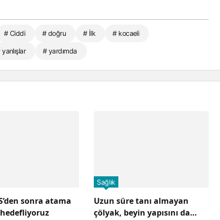
# Ciddi
# doğru
# İlk
# kocaeli
 yanlışlar
# yardımda
Sağlık
S’den sonra atama
Uzun süre tanı almayan
hedefliyoruz
çölyak, beyin yapısını da