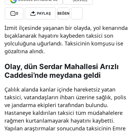
kay
0
PAYLAŞ
BEĞEN
bed
İzmit ilçesinde yaşanan bir olayda, yol kenarında
bıçaklanarak hayatını kaybeden taksici son
yolculuğuna uğurlandı. Taksicinin komşusu ise
en
gözaltına alındı.
taks
Olay, dün Serdar Mahallesi Arızlı
Caddesi’nde meydana geldi
ici
Çalılık alanda kanlar içinde hareketsiz yatan
son
taksici, vatandaşların ihbarı üzerine sağlık, polis
ve jandarma ekipleri tarafından bulundu.
yolc
Hastaneye kaldırılan taksici tüm müdahalelere
rağmen kurtarılamayarak hayatını kaybetti.
uluğ
Yapılan araştırmalar sonucunda taksicinin Emre