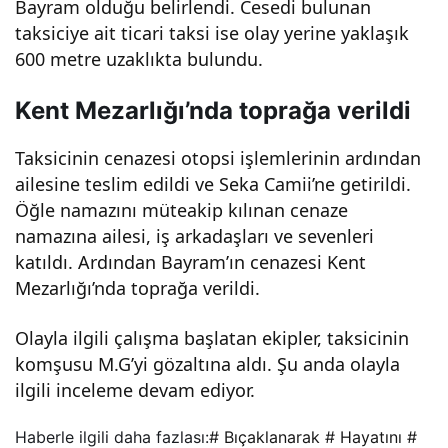
Bayram olduğu belirlendi. Cesedi bulunan
una
taksiciye ait ticari taksi ise olay yerine yaklaşık
600 metre uzaklıkta bulundu.
uğu
Kent Mezarlığı’nda toprağa verildi
rlan
Taksicinin cenazesi otopsi işlemlerinin ardından
ailesine teslim edildi ve Seka Camii’ne getirildi.
dı
Öğle namazını müteakip kılınan cenaze
namazına ailesi, iş arkadaşları ve sevenleri
katıldı. Ardından Bayram’ın cenazesi Kent
Mezarlığı’nda toprağa verildi.
Olayla ilgili çalışma başlatan ekipler, taksicinin
komşusu M.G’yi gözaltına aldı. Şu anda olayla
ilgili inceleme devam ediyor.
Haberle ilgili daha fazlası:
# Bıçaklanarak
# Hayatını
#