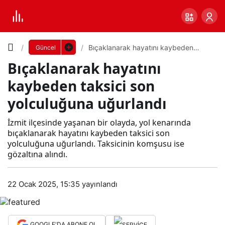
Yazı
Bıçaklanarak hayatını kaybeden
Güncel
taksici son yolculuğuna uğurlandı
Bıçaklanarak hayatını
Boyutunu
kaybeden taksici son
Ayarla
yolculuğuna uğurlandı
Bıça
İzmit ilçesinde yaşanan bir olayda, yol kenarında
0
PAYLAŞ
klan
bıçaklanarak hayatını kaybeden taksici son
yolculuğuna uğurlandı. Taksicinin komşusu ise
Küçük
100%
Dev
gözaltına alındı.
arak
22 Ocak 2025, 15:35
yayınlandı
hay
Varsayılana
atını
dön
GOOGLE'DA ABONE OL