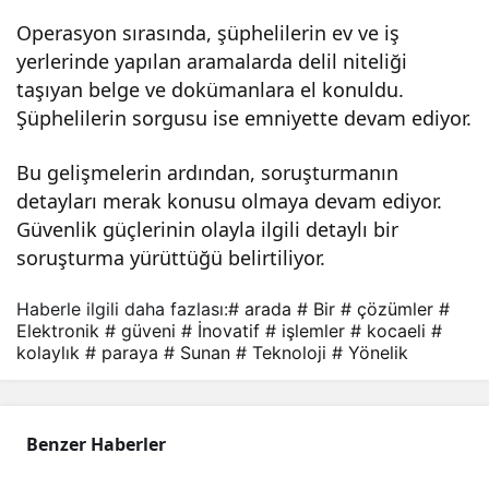
atif
Operasyon sırasında, şüphelilerin ev ve iş
yerlerinde yapılan aramalarda delil niteliği
Çöz
taşıyan belge ve dokümanlara el konuldu.
Şüphelilerin sorgusu ise emniyette devam ediyor.
üml
Bu gelişmelerin ardından, soruşturmanın
detayları merak konusu olmaya devam ediyor.
er
Güvenlik güçlerinin olayla ilgili detaylı bir
soruşturma yürüttüğü belirtiliyor.
Haberle ilgili daha fazlası:
# arada
# Bir
# çözümler
#
Elektronik
# güveni
# İnovatif
# işlemler
# kocaeli
#
kolaylık
# paraya
# Sunan
# Teknoloji
# Yönelik
Benzer Haberler