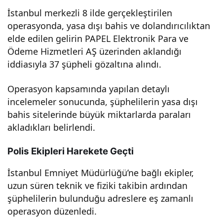
İstanbul merkezli 8 ilde gerçekleştirilen
Güv
operasyonda, yasa dışı bahis ve dolandırıcılıktan
elde edilen gelirin PAPEL Elektronik Para ve
eni
Ödeme Hizmetleri AŞ üzerinden aklandığı
iddiasıyla 37 şüpheli gözaltına alındı.
Bir
Operasyon kapsamında yapılan detaylı
Ara
incelemeler sonucunda, şüphelilerin yasa dışı
bahis sitelerinde büyük miktarlarda paraları
da
akladıkları belirlendi.
Sun
Polis Ekipleri Harekete Geçti
İstanbul Emniyet Müdürlüğü’ne bağlı ekipler,
an
uzun süren teknik ve fiziki takibin ardından
şüphelilerin bulunduğu adreslere eş zamanlı
İnov
operasyon düzenledi.