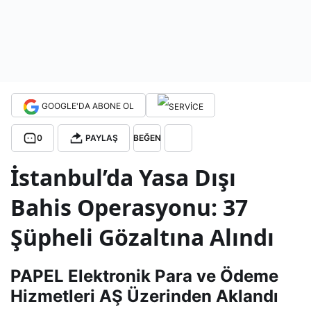
tron
ik
İşle
GOOGLE'DA ABONE OL
mler
0
PAYLAŞ
BEĞEN
İstanbul’da Yasa Dışı
:
Bahis Operasyonu: 37
Kola
Şüpheli Gözaltına Alındı
ylık
PAPEL Elektronik Para ve Ödeme
ve
Hizmetleri AŞ Üzerinden Aklandı