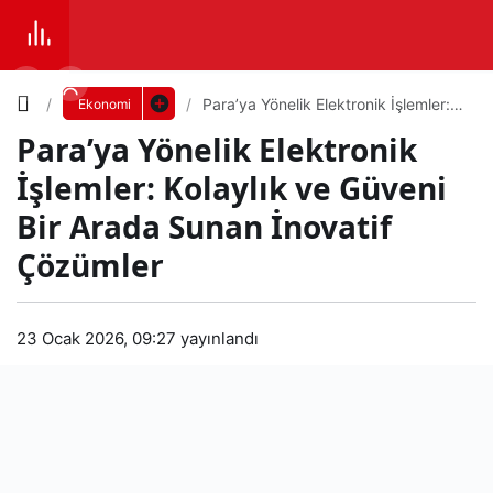
Yazı
Para’ya Yönelik Elektronik İşlemler:
Ekonomi
Kolaylık ve Güveni Bir Arada Sunan
Para’ya Yönelik Elektronik
İnovatif Çözümler
Boyutunu
İşlemler: Kolaylık ve Güveni
Ayarla
Bir Arada Sunan İnovatif
Para
Çözümler
0
PAYLAŞ
’ya
Küçük
100%
Dev
23 Ocak 2026, 09:27
yayınlandı
Yön
elik
Varsayılana
Elek
dön