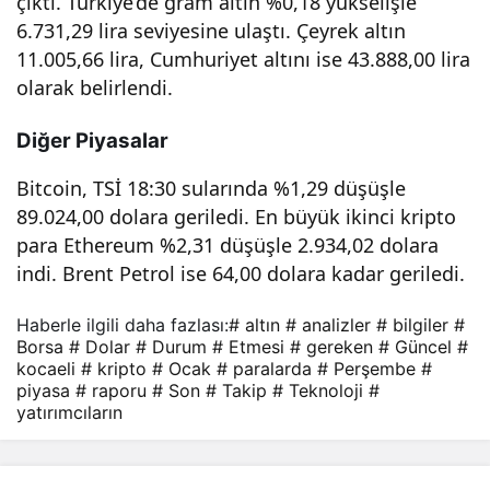
çıktı. Türkiye’de gram altın %0,18 yükselişle
lard
6.731,29 lira seviyesine ulaştı. Çeyrek altın
11.005,66 lira, Cumhuriyet altını ise 43.888,00 lira
a
olarak belirlendi.
Diğer Piyasalar
son
Bitcoin, TSİ 18:30 sularında %1,29 düşüşle
dur
89.024,00 dolara geriledi. En büyük ikinci kripto
para Ethereum %2,31 düşüşle 2.934,02 dolara
um
indi. Brent Petrol ise 64,00 dolara kadar geriledi.
–
Haberle ilgili daha fazlası:
# altın
# analizler
# bilgiler
#
Borsa
# Dolar
# Durum
# Etmesi
# gereken
# Güncel
#
kocaeli
# kripto
# Ocak
# paralarda
# Perşembe
#
Yatı
piyasa
# raporu
# Son
# Takip
# Teknoloji
#
yatırımcıların
rımc