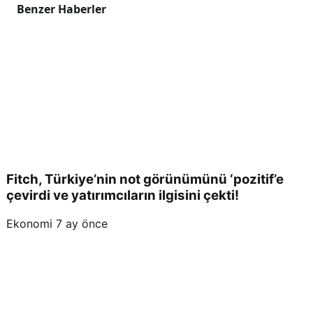
ıları
Benzer Haberler
n
Taki
p
Etm
Fitch, Türkiye’nin not görünümünü ‘pozitif’e
çevirdi ve yatırımcıların ilgisini çekti!
esi
Ekonomi
7 ay önce
Ger
eke