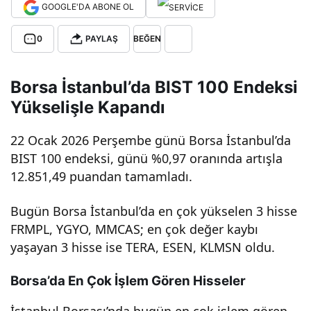
GOOGLE'DA ABONE OL
Oca
0
PAYLAŞ
BEĞEN
k
Borsa İstanbul’da BIST 100 Endeksi
202
Yükselişle Kapandı
6
22 Ocak 2026 Perşembe günü Borsa İstanbul’da
BIST 100 endeksi, günü %0,97 oranında artışla
12.851,49 puandan tamamladı.
Perş
Bugün Borsa İstanbul’da en çok yükselen 3 hisse
emb
FRMPL, YGYO, MMCAS; en çok değer kaybı
yaşayan 3 hisse ise TERA, ESEN, KLMSN oldu.
e):
Borsa’da En Çok İşlem Gören Hisseler
Bor
İstanbul Borsası’nda bugün en çok işlem gören