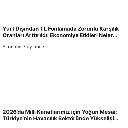
n En
Gün
Yurt Dışından TL Fonlamada Zorunlu Karşılık
cel
Oranları Arttırıldı: Ekonomiye Etkileri Neler
Olacak?
Ekonomi
7 ay önce
Bilgi
ler
ve
Ana
lizle
2026’da Milli Kanatlarımız için Yoğun Mesai:
Türkiye’nin Havacılık Sektöründe Yükselişi
Devam Edecek!
r!