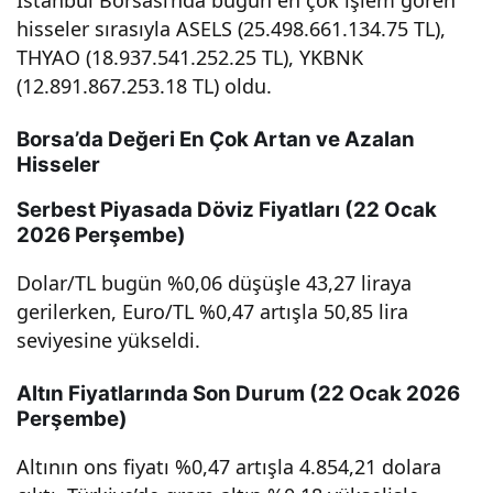
hisseler sırasıyla ASELS (25.498.661.134.75 TL),
sa,
THYAO (18.937.541.252.25 TL), YKBNK
(12.891.867.253.18 TL) oldu.
dola
Borsa’da Değeri En Çok Artan ve Azalan
r,
Hisseler
Serbest Piyasada Döviz Fiyatları (22 Ocak
altın
2026 Perşembe)
ve
Dolar/TL bugün %0,06 düşüşle 43,27 liraya
gerilerken, Euro/TL %0,47 artışla 50,85 lira
krip
seviyesine yükseldi.
to
Altın Fiyatlarında Son Durum (22 Ocak 2026
Perşembe)
para
Altının ons fiyatı %0,47 artışla 4.854,21 dolara