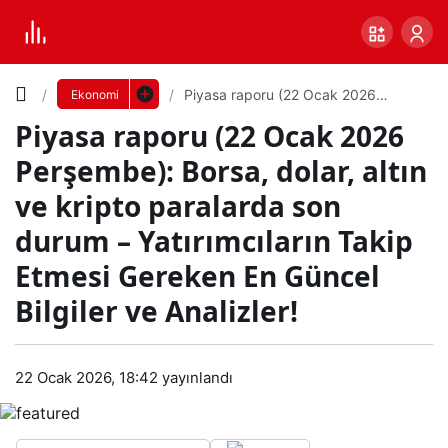
Yazı
Piyasa raporu (22 Ocak 2026
Ekonomi
Perşembe): Borsa, dolar, altın ve
Piyasa raporu (22 Ocak 2026
kripto paralarda son durum –
Boyutunu
Yatırımcıların Takip Etmesi Gereken
Perşembe): Borsa, dolar, altın
En Güncel Bilgiler ve Analizler!
Ayarla
ve kripto paralarda son
Piya
durum – Yatırımcıların Takip
0
PAYLAŞ
sa
Etmesi Gereken En Güncel
Bilgiler ve Analizler!
Küçük
100%
Dev
rap
oru
Varsayılana
22 Ocak 2026, 18:42
yayınlandı
(22
dön