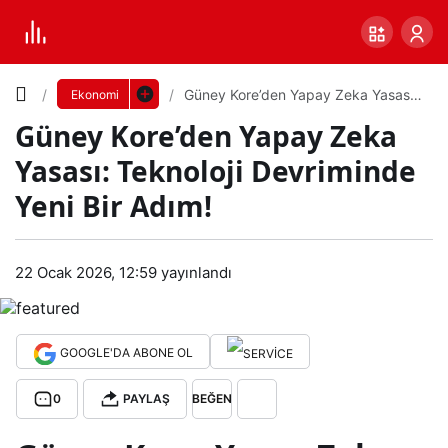
Yazı
Güney Kore’den Yapay Zeka Yasası:
Ekonomi
Teknoloji Devriminde Yeni Bir Adım!
Güney Kore’den Yapay Zeka
Boyutunu
Yasası: Teknoloji Devriminde
Ayarla
Yeni Bir Adım!
Gün
0
PAYLAŞ
ey
22 Ocak 2026, 12:59
yayınlandı
Küçük
100%
Dev
Kor
GOOGLE'DA ABONE OL
e’de
Varsayılana
0
PAYLAŞ
BEĞEN
n
dön