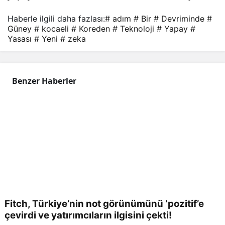
Haberle ilgili daha fazlası:
# adım
# Bir
# Devriminde
#
Güney
# kocaeli
# Koreden
# Teknoloji
# Yapay
#
Yasası
# Yeni
# zeka
Benzer Haberler
Fitch, Türkiye’nin not görünümünü ‘pozitif’e
çevirdi ve yatırımcıların ilgisini çekti!