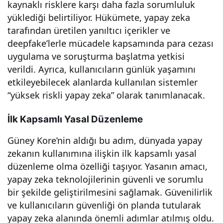
kaynaklı risklere karşı daha fazla sorumluluk
ji
yüklediği belirtiliyor. Hükümete, yapay zeka
tarafından üretilen yanıltıcı içerikler ve
Dev
deepfake’lerle mücadele kapsamında para cezası
uygulama ve soruşturma başlatma yetkisi
rimi
verildi. Ayrıca, kullanıcıların günlük yaşamını
etkileyebilecek alanlarda kullanılan sistemler
“yüksek riskli yapay zeka” olarak tanımlanacak.
nde
İlk Kapsamlı Yasal Düzenleme
Yeni
Güney Kore’nin aldığı bu adım, dünyada yapay
Bir
zekanın kullanımına ilişkin ilk kapsamlı yasal
düzenleme olma özelliği taşıyor. Yasanın amacı,
Adı
yapay zeka teknolojilerinin güvenli ve sorumlu
bir şekilde geliştirilmesini sağlamak. Güvenilirlik
ve kullanıcıların güvenliği ön planda tutularak
m!
yapay zeka alanında önemli adımlar atılmış oldu.