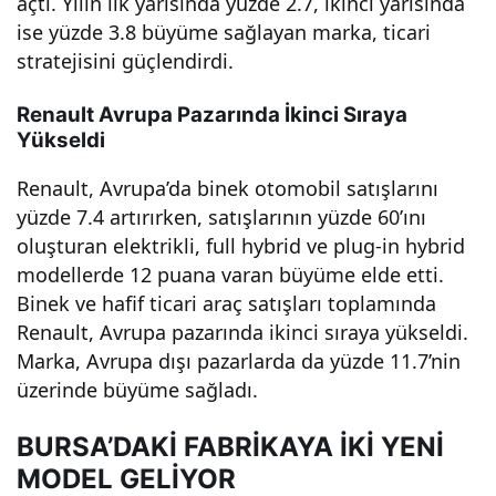
açtı. Yılın ilk yarısında yüzde 2.7, ikinci yarısında
Etti
ise yüzde 3.8 büyüme sağlayan marka, ticari
stratejisini güçlendirdi.
ve
Renault Avrupa Pazarında İkinci Sıraya
Yükseldi
Büy
Renault, Avrupa’da binek otomobil satışlarını
üme
yüzde 7.4 artırırken, satışlarının yüzde 60’ını
oluşturan elektrikli, full hybrid ve plug-in hybrid
ye
modellerde 12 puana varan büyüme elde etti.
Binek ve hafif ticari araç satışları toplamında
Renault, Avrupa pazarında ikinci sıraya yükseldi.
Dev
Marka, Avrupa dışı pazarlarda da yüzde 11.7’nin
üzerinde büyüme sağladı.
am
BURSA’DAKİ FABRİKAYA İKİ YENİ
Ediy
MODEL GELİYOR