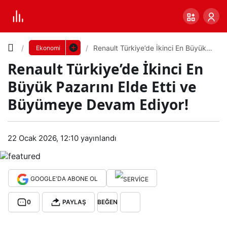
Yazı
Renault Türkiye’de İkinci En Büyük
Ekonomi
Pazarını Elde Etti ve Büyümeye
Renault Türkiye’de İkinci En
Devam Ediyor!
Boyutunu
Büyük Pazarını Elde Etti ve
Ayarla
Büyümeye Devam Ediyor!
Ren
0
PAYLAŞ
ault
22 Ocak 2026, 12:10
yayınlandı
Küçük
100%
Dev
Tür
GOOGLE'DA ABONE OL
kiye’
Varsayılana
0
PAYLAŞ
BEĞEN
de
dön