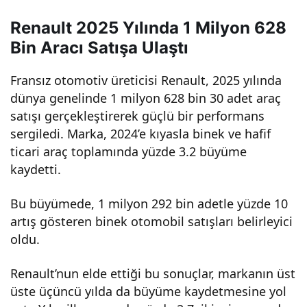
İkin
Renault 2025 Yılında 1 Milyon 628
Bin Aracı Satışa Ulaştı
ci
Fransız otomotiv üreticisi Renault, 2025 yılında
dünya genelinde 1 milyon 628 bin 30 adet araç
En
satışı gerçekleştirerek güçlü bir performans
sergiledi. Marka, 2024’e kıyasla binek ve hafif
Büy
ticari araç toplamında yüzde 3.2 büyüme
kaydetti.
ük
Bu büyümede, 1 milyon 292 bin adetle yüzde 10
Paz
artış gösteren binek otomobil satışları belirleyici
oldu.
arını
Renault’nun elde ettiği bu sonuçlar, markanın üst
Elde
üste üçüncü yılda da büyüme kaydetmesine yol