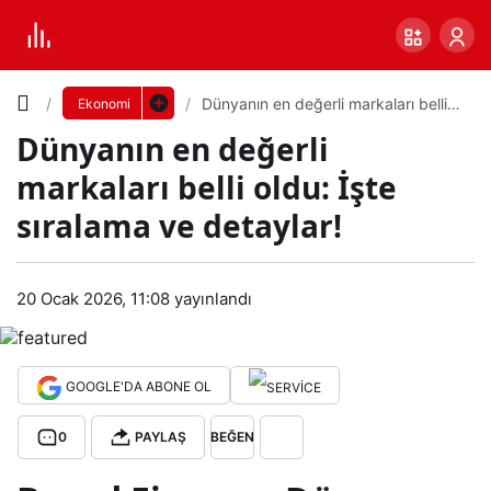
Yazı
Dünyanın en değerli markaları belli
Ekonomi
oldu: İşte sıralama ve detaylar!
Dünyanın en değerli
Boyutunu
markaları belli oldu: İşte
Ayarla
sıralama ve detaylar!
Dün
0
PAYLAŞ
yanı
20 Ocak 2026, 11:08
yayınlandı
Küçük
100%
Dev
n en
GOOGLE'DA ABONE OL
değ
Varsayılana
0
PAYLAŞ
BEĞEN
erli
dön