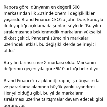
ama
Rapora göre, dünyanın en değerli 500
markasından ilk 20’sinde önemli değişiklikler
yaşandı. Brand Finance CEO’su John Doe, konuyla
ve
ilgili yaptığı açıklamada şunları söyledi: “Bu yılın
sıralamasında beklenmedik markaların yükselişi
deta
dikkat çekici. Pandemi sürecinin markalar
üzerindeki etkisi, bu değişikliklerde belirleyici
ylar!
oldu.”
Bu yılın birincisi ise X markası oldu. Markanın
değerinin geçen yıla göre %10 arttığı belirtiliyor.
Brand Finance’in açıkladığı rapor, iş dünyasında
ve pazarlama alanında büyük yankı uyandırdı.
Her yıl olduğu gibi, bu yıl da markaların
sıralaması üzerine tartışmalar devam edecek gibi
görünüyor.