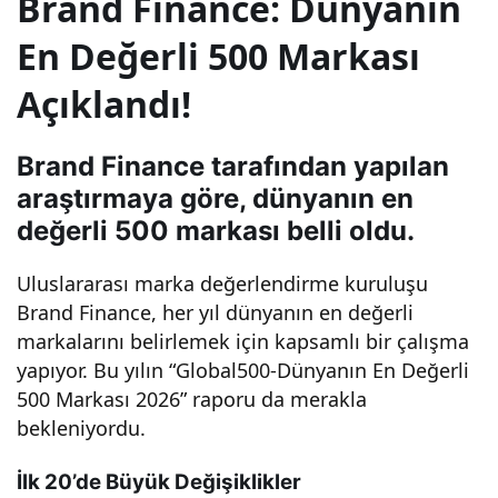
Brand Finance: Dünyanın
mar
En Değerli 500 Markası
Açıklandı!
kala
rı
Brand Finance tarafından yapılan
araştırmaya göre, dünyanın en
belli
değerli 500 markası belli oldu.
Uluslararası marka değerlendirme kuruluşu
oldu
Brand Finance, her yıl dünyanın en değerli
markalarını belirlemek için kapsamlı bir çalışma
:
yapıyor. Bu yılın “Global500-Dünyanın En Değerli
500 Markası 2026” raporu da merakla
İşte
bekleniyordu.
sıral
İlk 20’de Büyük Değişiklikler