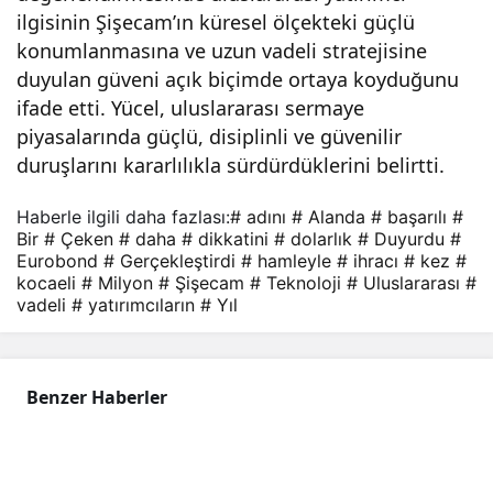
rımc
ilgisinin Şişecam’ın küresel ölçekteki güçlü
konumlanmasına ve uzun vadeli stratejisine
duyulan güveni açık biçimde ortaya koyduğunu
ıları
ifade etti. Yücel, uluslararası sermaye
piyasalarında güçlü, disiplinli ve güvenilir
n
duruşlarını kararlılıkla sürdürdüklerini belirtti.
dikk
Haberle ilgili daha fazlası:
# adını
# Alanda
# başarılı
#
Bir
# Çeken
# daha
# dikkatini
# dolarlık
# Duyurdu
#
Eurobond
# Gerçekleştirdi
# hamleyle
# ihracı
# kez
#
atini
kocaeli
# Milyon
# Şişecam
# Teknoloji
# Uluslararası
#
vadeli
# yatırımcıların
# Yıl
çek
en
Benzer Haberler
bu