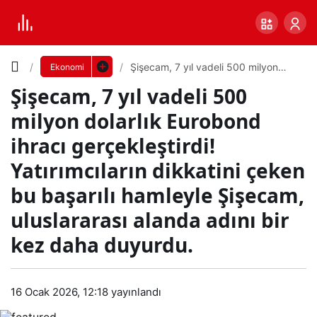
Yazı
Şişecam, 7 yıl vadeli 500 milyon
Ekonomi
dolarlık Eurobond ihracı
Şişecam, 7 yıl vadeli 500
gerçekleştirdi! Yatırımcıların dikkatini
Boyutunu
çeken bu başarılı hamleyle Şişecam,
milyon dolarlık Eurobond
uluslararası alanda adını bir kez
daha duyurdu.
Ayarla
ihracı gerçekleştirdi!
Şişe
Yatırımcıların dikkatini çeken
0
PAYLAŞ
cam
bu başarılı hamleyle Şişecam,
uluslararası alanda adını bir
Küçük
100%
Dev
, 7
kez daha duyurdu.
yıl
Varsayılana
16 Ocak 2026, 12:18
yayınlandı
vad
dön