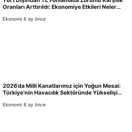
Yurt Dışından TL Fonlamada Zorunlu Karşılık
ulus
Oranları Arttırıldı: Ekonomiye Etkileri Neler
Olacak?
larar
Ekonomi
6 ay önce
ası
alan
da
adın
2026’da Milli Kanatlarımız için Yoğun Mesai:
Türkiye’nin Havacılık Sektöründe Yükselişi
ı bir
Devam Edecek!
Ekonomi
6 ay önce
kez
dah