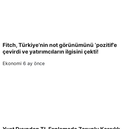
baş
arılı
ham
Fitch, Türkiye’nin not görünümünü ‘pozitif’e
leyl
çevirdi ve yatırımcıların ilgisini çekti!
Ekonomi
6 ay önce
e
Şişe
cam
,