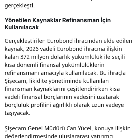
gerçekleşti.
nd
Yönetilen Kaynaklar Refinansman İçin
ihra
Kullanılacak
Gerçekleştirilen Eurobond ihracından elde edilen
cı
kaynak, 2026 vadeli Eurobond ihracına ilişkin
kalan 372 milyon dolarlık yükümlülük ile seçili
gerç
kısa dönemli finansal yükümlülüklerin
refinansmanı amacıyla kullanılacak. Bu ihraçla
ekle
Şişecam, likidite yönetiminde kullanılan
finansman kaynaklarını çeşitlendirirken kısa
ştir
vadeli finansal borçlarının vadesini uzatarak
borçluluk profilini ağırlıklı olarak uzun vadeye
di!
taşıyacak.
Yatı
Şişecam Genel Müdürü Can Yücel, konuya ilişkin
değerlendirmesinde uluslararası yatırımcı