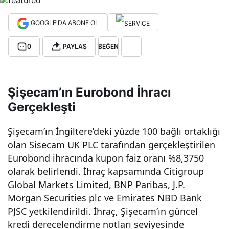
eli
GOOGLE'DA ABONE OL
500
0
PAYLAŞ
BEĞEN
mily
Şişecam’ın Eurobond İhracı
on
Gerçekleşti
dola
Şişecam’ın İngiltere’deki yüzde 100 bağlı ortaklığı
olan Sisecam UK PLC tarafından gerçekleştirilen
Eurobond ihracında kupon faiz oranı %8,3750
rlık
olarak belirlendi. İhraç kapsamında Citigroup
Global Markets Limited, BNP Paribas, J.P.
Eur
Morgan Securities plc ve Emirates NBD Bank
PJSC yetkilendirildi. İhraç, Şişecam’ın güncel
obo
kredi derecelendirme notları seviyesinde