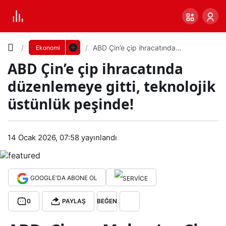
Yazı
ABD Çin’e çip ihracatında
Ekonomi
düzenlemeye gitti, teknolojik
ABD Çin’e çip ihracatında
üstünlük peşinde!
Boyutunu
düzenlemeye gitti, teknolojik
Ayarla
üstünlük peşinde!
AB
0
PAYLAŞ
D
14 Ocak 2026, 07:58
yayınlandı
Küçük
100%
Dev
Çin’
GOOGLE'DA ABONE OL
e
Varsayılana
0
PAYLAŞ
BEĞEN
çip
dön