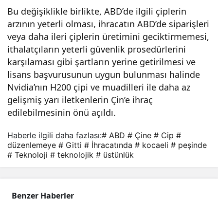
Bu değişiklikle birlikte, ABD’de ilgili çiplerin
,
arzının yeterli olması, ihracatın ABD’de siparişleri
veya daha ileri çiplerin üretimini geciktirmemesi,
tekn
ithalatçıların yeterli güvenlik prosedürlerini
karşılaması gibi şartların yerine getirilmesi ve
oloji
lisans başvurusunun uygun bulunması halinde
Nvidia’nın H200 çipi ve muadilleri ile daha az
k
gelişmiş yarı iletkenlerin Çin’e ihraç
edilebilmesinin önü açıldı.
üst
Haberle ilgili daha fazlası:
# ABD
# Çine
# Cip
#
düzenlemeye
# Gitti
# İhracatında
# kocaeli
# peşinde
ünlü
# Teknoloji
# teknolojik
# üstünlük
k
Benzer Haberler
peşi