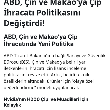
ABD, Çin ve Makao’ya Çip
ihra
İhracatı Politikasını
Değiştirdi!
catı
nda
ABD, Çin ve Makao’ya Çip
İhracatında Yeni Politika
düz
ABD Ticaret Bakanlığına bağlı Sanayi ve Güvenlik
Bürosu (BIS), Çin ve Makao’ya belirli yarı
enle
iletkenlerin ihracatı için lisans inceleme
politikasını revize etti. Artık, belirli teknik
mey
özelliklerin altındaki ürünler için “olaya özel
değerlendirme” modeli uygulanacak.
e
Nvidia’nın H200 Çipi ve Muadilleri İçin
gitti
Kolaylık