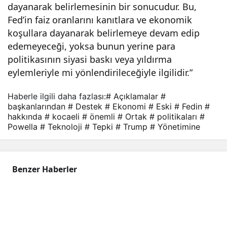
öne
dayanarak belirlemesinin bir sonucudur. Bu,
Fed’in faiz oranlarını kanıtlara ve ekonomik
koşullara dayanarak belirlemeye devam edip
mli
edemeyeceği, yoksa bunun yerine para
politikasının siyasi baskı veya yıldırma
açık
eylemleriyle mi yönlendirileceğiyle ilgilidir.”
lam
Haberle ilgili daha fazlası:
# Açıklamalar
#
başkanlarından
# Destek
# Ekonomi
# Eski
# Fedin
#
alar!
hakkında
# kocaeli
# önemli
# Ortak
# politikaları
#
Powella
# Teknoloji
# Tepki
# Trump
# Yönetimine
Benzer Haberler