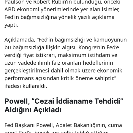
Paulson ve Robert Rubin’in bulunduğu, önceki
yön
ABD ekonomi yönetimlerinde yer alan isimler,
Fed’in bağımsızlığına yönelik yazılı açıklama
etim
yaptı.
Açıklamada, “Fed’in bağımsızlığı ve kamuoyunun
ine
bu bağımsızlığa ilişkin algısı, Kongre’nin Fed’e
verdiği fiyat istikrarı, maksimum istihdam ve
orta
uzun vadede ılımlı faiz oranları hedeflerinin
gerçekleştirilmesi dahil olmak üzere ekonomik
k
performans açısından kritik öneme sahiptir.”
ifadesi kullanıldı.
tepk
Powell, “Cezai İddianame Tehdidi”
i:
Aldığını Açıkladı
Eko
Fed Başkanı Powell, Adalet Bakanlığının, cuma
günü Fed’e, büyük jüri celbi tebliğ ettiğini