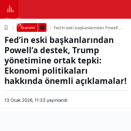
Yazı
Fed’in eski başkanlarından Powell’a
Ekonomi
destek, Trump yönetimine ortak
Fed’in eski başkanlarından
tepki: Ekonomi politikaları hakkında
Boyutunu
önemli açıklamalar!
Powell’a destek, Trump
Ayarla
yönetimine ortak tepki:
Fed’i
Ekonomi politikaları
0
PAYLAŞ
n
hakkında önemli açıklamalar!
Küçük
100%
Dev
eski
13 Ocak 2026, 11:33
yayınlandı
baş
Varsayılana
kanl
dön