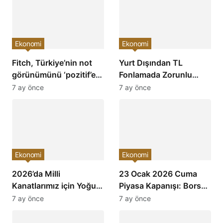
Ekonomi
Ekonomi
Fitch, Türkiye’nin not
Yurt Dışından TL
görünümünü ‘pozitif’e
Fonlamada Zorunlu
çevirdi ve yatırımcıların
Karşılık Oranları
7 ay önce
7 ay önce
ilgisini çekti!
Arttırıldı: Ekonomiye
Etkileri Neler Olacak?
Ekonomi
Ekonomi
2026’da Milli
23 Ocak 2026 Cuma
Kanatlarımız için Yoğun
Piyasa Kapanışı: Borsa,
Mesai: Türkiye’nin
Dolar, Altın ve Kripto
7 ay önce
7 ay önce
Havacılık Sektöründe
Paralarda Bugün Neler
Yükselişi Devam
Yaşandı ve Yatırımcıları