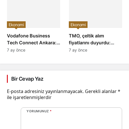
Edecek!
Neler Bekliyor?
Ekonomi
Ekonomi
Vodafone Business
TMO, çeltik alım
Tech Connect Ankara:
fiyatlarını duyurdu:
Teknoloji Devrimi
Baldo, cammeo ve
7 ay önce
7 ay önce
Konuşuldu, Geleceğe
Osmancık çeltik grupları
Yön Verildi!
için belirlenen fiyatlar!
Bir Cevap Yaz
E-posta adresiniz yayınlanmayacak.
Gerekli alanlar
*
ile işaretlenmişlerdir
YORUMUNUZ
*