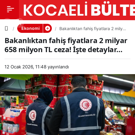
Bakanlıkt
0
PAYLAŞ
an fahiş
Ekonomi
Bakanlıktan fahiş fiyatlara 2 milyar
658 milyon TL ceza! İşte
Bakanlıktan fahiş fiyatlara 2 milyar
detaylar…
fiyatlara 2
658 milyon TL ceza! İşte detaylar…
milyar
12 Ocak 2026, 11:48
yayınlandı
658
milyon TL
ceza! İşte
detaylar…