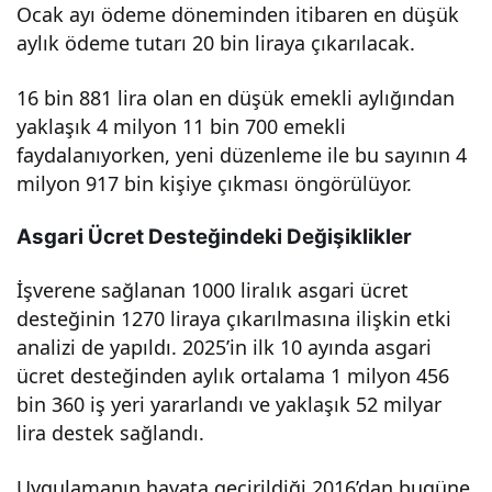
Ocak ayı ödeme döneminden itibaren en düşük
Eme
aylık ödeme tutarı 20 bin liraya çıkarılacak.
kli
16 bin 881 lira olan en düşük emekli aylığından
yaklaşık 4 milyon 11 bin 700 emekli
maa
faydalanıyorken, yeni düzenleme ile bu sayının 4
milyon 917 bin kişiye çıkması öngörülüyor.
şı
Asgari Ücret Desteğindeki Değişiklikler
artış
İşverene sağlanan 1000 liralık asgari ücret
desteğinin 1270 liraya çıkarılmasına ilişkin etki
ının
analizi de yapıldı. 2025’in ilk 10 ayında asgari
ücret desteğinden aylık ortalama 1 milyon 456
mali
bin 360 iş yeri yararlandı ve yaklaşık 52 milyar
lira destek sağlandı.
etki
Uygulamanın hayata geçirildiği 2016’dan bugüne