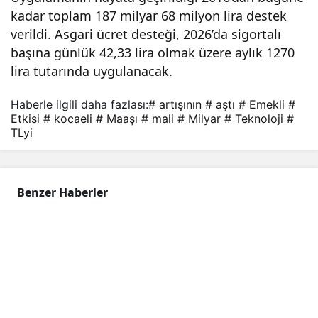
si
kadar toplam 187 milyar 68 milyon lira destek
verildi. Asgari ücret desteği, 2026’da sigortalı
başına günlük 42,33 lira olmak üzere aylık 1270
110
lira tutarında uygulanacak.
mily
Haberle ilgili daha fazlası:
# artışının
# aştı
# Emekli
#
Etkisi
# kocaeli
# Maaşı
# mali
# Milyar
# Teknoloji
#
ar
TLyi
TL’y
Benzer Haberler
i
aştı!