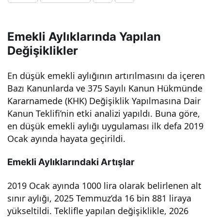
ının
Emekli Aylıklarında Yapılan
mali
Değişiklikler
etki
En düşük emekli aylığının artırılmasını da içeren
Bazı Kanunlarda ve 375 Sayılı Kanun Hükmünde
si
Kararnamede (KHK) Değişiklik Yapılmasına Dair
Kanun Teklifi’nin etki analizi yapıldı. Buna göre,
110
en düşük emekli aylığı uygulaması ilk defa 2019
Ocak ayında hayata geçirildi.
mily
Emekli Aylıklarındaki Artışlar
ar
2019 Ocak ayında 1000 lira olarak belirlenen alt
sınır aylığı, 2025 Temmuz’da 16 bin 881 liraya
TL –
yükseltildi. Teklifle yapılan değişiklikle, 2026