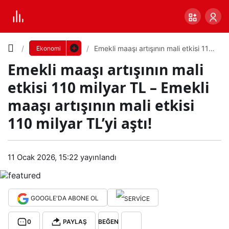
Yazı
Emekli maaşı artışının mali etkisi 110
Ekonomi
milyar TL – Emekli maaşı artışının
Emekli maaşı artışının mali
mali etkisi 110 milyar TL’yi aştı!
Boyutunu
etkisi 110 milyar TL – Emekli
Ayarla
maaşı artışının mali etkisi
Eme
110 milyar TL’yi aştı!
0
PAYLAŞ
kli
Küçük
100%
Dev
11 Ocak 2026, 15:22
yayınlandı
maa
şı
Varsayılana
GOOGLE'DA ABONE OL
artış
dön
0
PAYLAŞ
BEĞEN