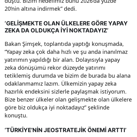
düştü. Bizim hedefimiz bunu 2026’da yüzde
nin
20’nin altına indirmek” dedi.
‘GELİŞMEKTE OLAN ÜLKELERE GÖRE YAPAY
Enfl
ZEKA DA OLDUKÇA İYİ NOKTADAYIZ’
asy
Bakan Şimşek, toplantıda yaptığı konuşmada,
“Yapay zeka çok daha hızlı ve şu anda inanılmaz
on
yatırımın yapıldığı bir alan. Dolayısıyla yapay
zeka dönüşümü rekor düzeyde yatırımı
tetiklemiş durumda ve bizim de burada bu alana
Hed
odaklanmamız lazım. Ülkemizin yapay zeka
hazırlık endeksini sizlerle paylaşmak istiyorum.
efi
Bize benzer ülkeler olan gelişmekte olan ülkelere
göre biz oldukça iyi noktadayız” şeklinde
202
konuştu.
6
‘TÜRKİYE’NİN JEOSTRATEJİK ÖNEMİ ARTTI’