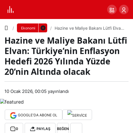
Yazı
Hazine ve Maliye Bakanı Lütfi Elvan:
Ekonomi
Türkiye’nin Enflasyon Hedefi 2026
Hazine ve Maliye Bakanı Lütfi
Yılında Yüzde 20’nin Altında olacak
Boyutunu
Elvan: Türkiye’nin Enflasyon
Ayarla
Hedefi 2026 Yılında Yüzde
Hazi
20’nin Altında olacak
0
PAYLAŞ
ne
Küçük
100%
Dev
10 Ocak 2026, 00:05
yayınlandı
ve
Mali
Varsayılana
GOOGLE'DA ABONE OL
ye
dön
0
PAYLAŞ
BEĞEN