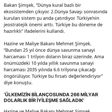
Yılın
Bakan Şimşek, “Dünya kural bazlı bir
ekosistemden çıkıyor. 2.Dünya Savaşı sonrasında
kurulan sistem şu anda çatırdıyor. Türkiye’nin
da
jeostratejik önemi arttı. Türkiye bu döneme de
hazırlıklı” ifadelerini kullandı.
Yüz
Hazine ve Maliye Bakanı Mehmet Şimşek,
de
“Bundan 25 yıl önce dünya savunma sanayi
harcaması 1 trilyon doların biraz üzerinde. Ama
20’n
önümüzdeki 10 yılda yıllık savunma sanayi
harcaması 2035 yılında 6.6 trilyona çıkacağı
in
öngörülüyor. Türkiye bu fırsatı değerlendiriyor”
diye konuştu.
Altı
‘ÜLKEMİZİN BİLANÇOSUNDA 266 MİLYAR
DOLARLIK BİR İYİLEŞME SAĞLADIK’
nda
Hazine ve Maliye Bakanı Mehmet Şimşek,