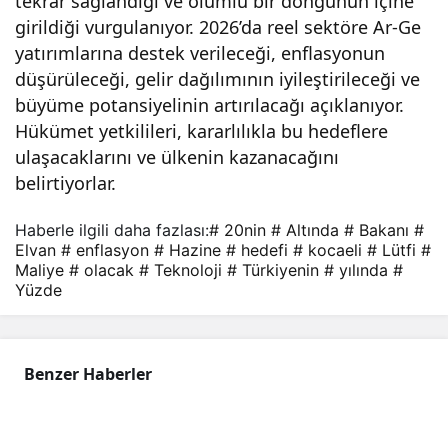
tekrar sağlandığı ve olumlu bir döngünün içine
girildiği vurgulanıyor. 2026’da reel sektöre Ar-Ge
yatırımlarına destek verileceği, enflasyonun
düşürüleceği, gelir dağılımının iyileştirileceği ve
büyüme potansiyelinin artırılacağı açıklanıyor.
Hükümet yetkilileri, kararlılıkla bu hedeflere
ulaşacaklarını ve ülkenin kazanacağını
belirtiyorlar.
Haberle ilgili daha fazlası:
# 20nin
# Altında
# Bakanı
#
Elvan
# enflasyon
# Hazine
# hedefi
# kocaeli
# Lütfi
#
Maliye
# olacak
# Teknoloji
# Türkiyenin
# yılında
#
Yüzde
Benzer Haberler