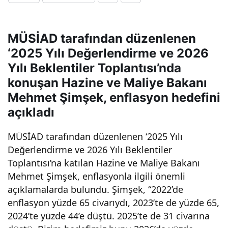
Bak
MÜSİAD tarafından düzenlenen
anı
‘2025 Yılı Değerlendirme ve 2026
Yılı Beklentiler Toplantısı’nda
Lütf
konuşan Hazine ve Maliye Bakanı
Mehmet Şimşek, enflasyon hedefini
i
açıkladı
Elva
MÜSİAD tarafından düzenlenen ‘2025 Yılı
Değerlendirme ve 2026 Yılı Beklentiler
n:
Toplantısı’na katılan Hazine ve Maliye Bakanı
Mehmet Şimşek, enflasyonla ilgili önemli
Tür
açıklamalarda bulundu. Şimşek, “2022’de
enflasyon yüzde 65 civarıydı, 2023’te de yüzde 65,
kiye’
2024’te yüzde 44’e düştü. 2025’te de 31 civarına