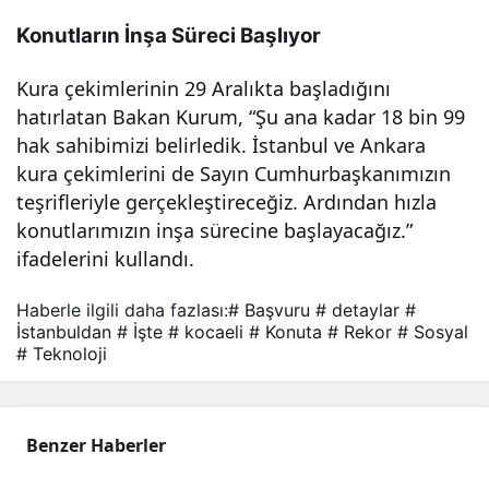
Det
Konutların İnşa Süreci Başlıyor
Kura çekimlerinin 29 Aralıkta başladığını
ayla
hatırlatan Bakan Kurum, “Şu ana kadar 18 bin 99
hak sahibimizi belirledik. İstanbul ve Ankara
r…
kura çekimlerini de Sayın Cumhurbaşkanımızın
teşrifleriyle gerçekleştireceğiz. Ardından hızla
konutlarımızın inşa sürecine başlayacağız.”
ifadelerini kullandı.
Haberle ilgili daha fazlası:
# Başvuru
# detaylar
#
İstanbuldan
# İşte
# kocaeli
# Konuta
# Rekor
# Sosyal
# Teknoloji
Benzer Haberler