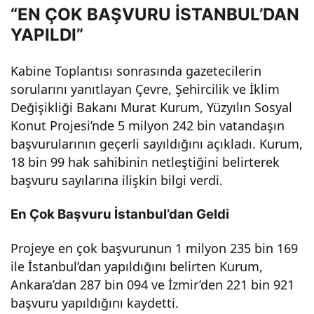
“EN ÇOK BAŞVURU İSTANBUL’DAN
Kon
YAPILDI”
uta
Kabine Toplantısı sonrasında gazetecilerin
sorularını yanıtlayan Çevre, Şehircilik ve İklim
Rek
Değişikliği Bakanı Murat Kurum, Yüzyılın Sosyal
Konut Projesi’nde 5 milyon 242 bin vatandaşın
or
başvurularının geçerli sayıldığını açıkladı. Kurum,
18 bin 99 hak sahibinin netleştiğini belirterek
Baş
başvuru sayılarına ilişkin bilgi verdi.
En Çok Başvuru İstanbul’dan Geldi
vur
Projeye en çok başvurunun 1 milyon 235 bin 169
u!
ile İstanbul’dan yapıldığını belirten Kurum,
Ankara’dan 287 bin 094 ve İzmir’den 221 bin 921
İşte
başvuru yapıldığını kaydetti.