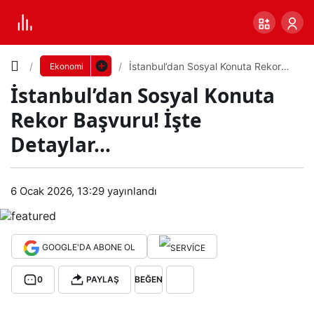
Yazı
İstanbul’dan Sosyal Konuta Rekor
Ekonomi
Başvuru! İşte Detaylar…
İstanbul’dan Sosyal Konuta
Boyutunu
Rekor Başvuru! İşte
Ayarla
Detaylar…
İsta
0
PAYLAŞ
nbul
6 Ocak 2026, 13:29
yayınlandı
Küçük
100%
Dev
’dan
GOOGLE'DA ABONE OL
Sos
Varsayılana
0
PAYLAŞ
BEĞEN
yal
dön