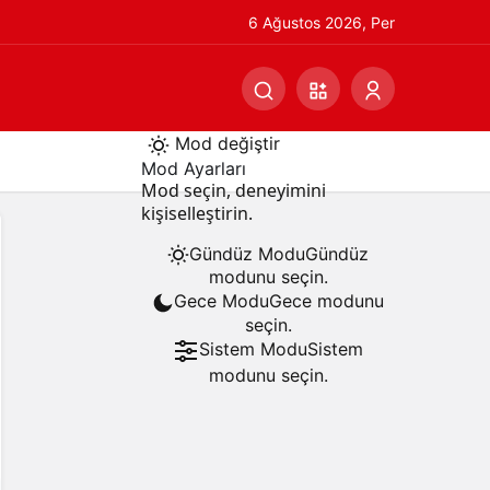
6 Ağustos 2026, Per
Mod değiştir
Mod Ayarları
Mod seçin, deneyimini
kişiselleştirin.
Gündüz Modu
Gündüz
modunu seçin.
Gece Modu
Gece modunu
seçin.
Sistem Modu
Sistem
modunu seçin.