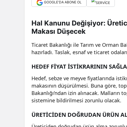
GOOGLE'DA ABONE OL
Hal Kanunu Değişiyor: Üretici
Makası Düşecek
Ticaret Bakanlığı ile Tarım ve Orman Ba
hazırladı. Taslak, esnaf ve ticaret odala
HEDEF FİYAT İSTİKRARININ SAĞL
Hedef, sebze ve meyve fiyatlarında istikr
makasının düşürülmesi. Buna göre, topta
Bakanlığı’ndan izin alınacak. Malların to
sistemine bildirilmesi zorunlu olacak.
ÜRETİCİDEN DOĞRUDAN ÜRÜN AL
Üreticiden doğrudan ürün alma zorunlul