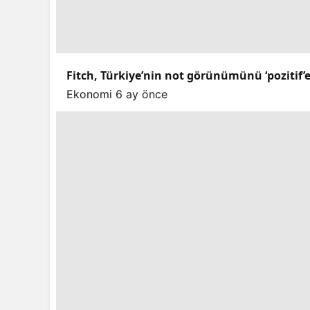
Fitch, Türkiye’nin not görünümünü ‘pozitif’e ç
Ekonomi
6 ay önce