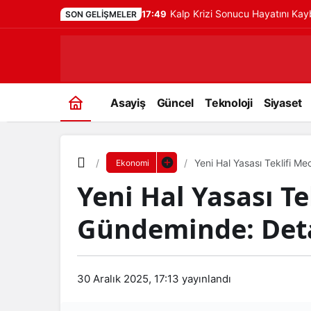
Kalp Krizi Sonucu Hayatını Ka
17:49
SON GELIŞMELER
Asayiş
Güncel
Teknoloji
Siyaset
Yeni Hal Yasası Teklifi Me
Ekonomi
Yeni Hal Yasası Te
Gündeminde: Detay
30 Aralık 2025, 17:13
yayınlandı