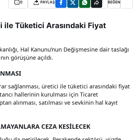
0
PAYLAŞ
BEĞEN
 ile Tüketici Arasındaki Fiyat
kanlığı, Hal Kanunu’nun Değişmesine dair taslağı
rının görüşüne açıldı.
ANMASI
ar sağlanması, üretici ile tüketici arasındaki fiyat
ncı hallerinin kurulması için Ticaret
ptan alınması, satılması ve sevkinin hal kayıt
MAYANLARA CEZA KESİLECEK
uğu da getirilecek. Perakende sektörü, yüzde