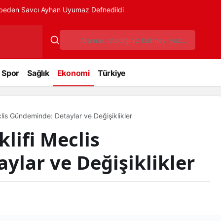
ybeden Savcı Ayhan Uyumaz Defnedildi
Spor
Sağlık
Ekonomi
Türkiye
clis Gündeminde: Detaylar ve Değişiklikler
klifi Meclis
lar ve Değişiklikler