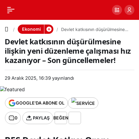
Devlet
0
PAYLAŞ
katkısının
Ekonomi
Devlet katkısının düşürülmesine
ilişkin yeni düzenleme çalışması
Devlet katkısının düşürülmesine
hız kazanıyor – Son güncellemeler!
düşürülm
ilişkin yeni düzenleme çalışması hız
kazanıyor – Son güncellemeler!
esine
ilişkin
29 Aralık 2025, 16:39
yayınlandı
yeni
GOOGLE'DA ABONE OL
düzenlem
0
PAYLAŞ
BEĞEN
e