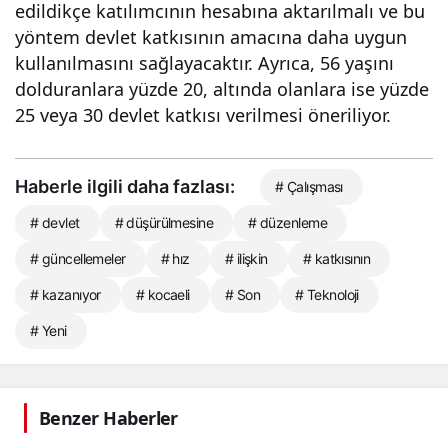
edildikçe katılımcının hesabına aktarılmalı ve bu
yöntem devlet katkısının amacına daha uygun
kullanılmasını sağlayacaktır. Ayrıca, 56 yaşını
dolduranlara yüzde 20, altında olanlara ise yüzde
25 veya 30 devlet katkısı verilmesi öneriliyor.
Haberle ilgili daha fazlası:
# Çalışması
# devlet
# düşürülmesine
# düzenleme
# güncellemeler
# hız
# ilişkin
# katkısının
# kazanıyor
# kocaeli
# Son
# Teknoloji
# Yeni
Benzer Haberler