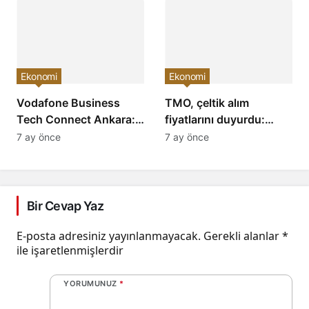
Yükselişi Devam
Yaşandı ve Yatırımcıları
Edecek!
Neler Bekliyor?
Ekonomi
Ekonomi
Vodafone Business
TMO, çeltik alım
Tech Connect Ankara:
fiyatlarını duyurdu:
Teknoloji Devrimi
Baldo, cammeo ve
7 ay önce
7 ay önce
Konuşuldu, Geleceğe
Osmancık çeltik grupları
Yön Verildi!
için belirlenen fiyatlar!
Bir Cevap Yaz
E-posta adresiniz yayınlanmayacak.
Gerekli alanlar
*
ile işaretlenmişlerdir
YORUMUNUZ
*