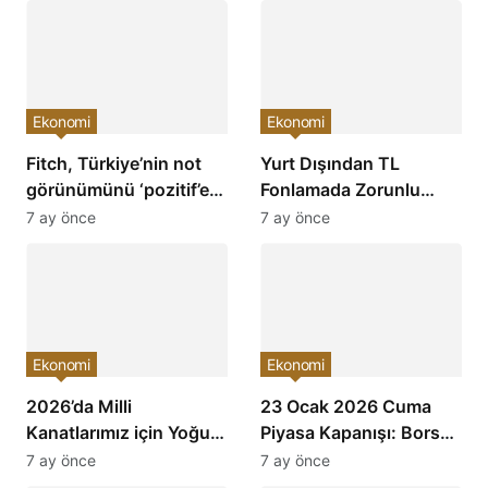
Ekonomi
Ekonomi
Fitch, Türkiye’nin not
Yurt Dışından TL
görünümünü ‘pozitif’e
Fonlamada Zorunlu
çevirdi ve yatırımcıların
Karşılık Oranları
7 ay önce
7 ay önce
ilgisini çekti!
Arttırıldı: Ekonomiye
Etkileri Neler Olacak?
Ekonomi
Ekonomi
2026’da Milli
23 Ocak 2026 Cuma
Kanatlarımız için Yoğun
Piyasa Kapanışı: Borsa,
Mesai: Türkiye’nin
Dolar, Altın ve Kripto
7 ay önce
7 ay önce
Havacılık Sektöründe
Paralarda Bugün Neler