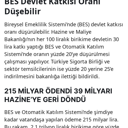
BES Devlet Katkısı Oranı
çalışması
Düşebilir
hız
Bireysel Emeklilik Sistemi’nde (BES) devlet katkısı
oranı düşürülebilir. Hazine ve Maliye
kazanıyor
Bakanlığı’nın her 100 liralık birikime devletin 30
lira katkı yaptığı BES ve Otomatik Katılım
– Son
Sistemi’nde oranın yüzde 20’ye düşürülmesi
çalışması yapılıyor. Türkiye Sigorta Birliği ve
sektör temsilcilerinin ise yüzde 20 yerine 25’e
güncelle
indirilmesini bakanlığa ilettiği bildirildi.
meler!
215 MİLYAR ÖDENDİ 39 MİLYARI
HAZİNE’YE GERİ DÖNDÜ
BES ve Otomatik Katılım Sistemi’nde şimdiye
kadar vatandaşa yapılan ödeme 215 milyar lira.
Bu rakam, 2,1 trilyon liralık birikime göre yüzde