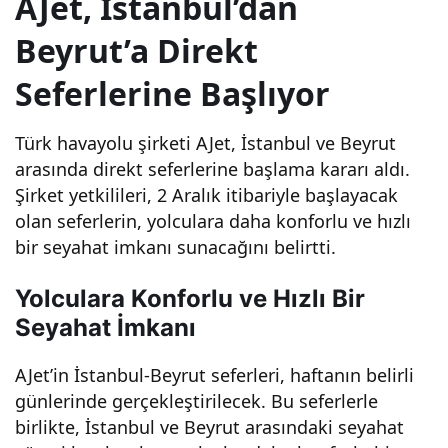
AJet, İstanbul’dan
Sefe
Beyrut’a Direkt
Seferlerine Başlıyor
rleri
Türk havayolu şirketi AJet, İstanbul ve Beyrut
ne
arasında direkt seferlerine başlama kararı aldı.
Şirket yetkilileri, 2 Aralık itibariyle başlayacak
Başl
olan seferlerin, yolculara daha konforlu ve hızlı
bir seyahat imkanı sunacağını belirtti.
ıyor:
Yolculara Konforlu ve Hızlı Bir
Ucu
Seyahat İmkanı
za
AJet’in İstanbul-Beyrut seferleri, haftanın belirli
günlerinde gerçekleştirilecek. Bu seferlerle
Uç
birlikte, İstanbul ve Beyrut arasındaki seyahat