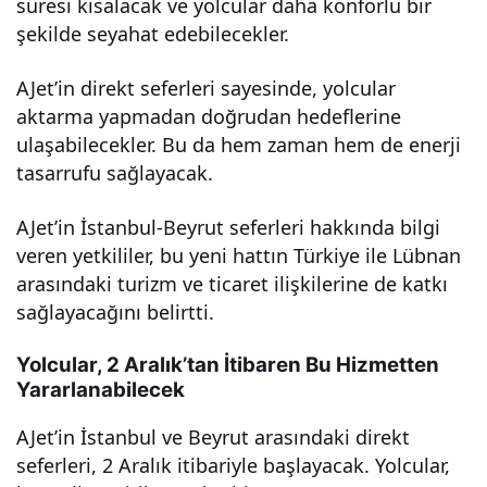
süresi kısalacak ve yolcular daha konforlu bir
man
şekilde seyahat edebilecekler.
AJet’in direkt seferleri sayesinde, yolcular
ın
aktarma yapmadan doğrudan hedeflerine
ulaşabilecekler. Bu da hem zaman hem de enerji
Tam
tasarrufu sağlayacak.
Zam
AJet’in İstanbul-Beyrut seferleri hakkında bilgi
veren yetkililer, bu yeni hattın Türkiye ile Lübnan
anı
arasındaki turizm ve ticaret ilişkilerine de katkı
sağlayacağını belirtti.
Gel
Yolcular, 2 Aralık’tan İtibaren Bu Hizmetten
di!
Yararlanabilecek
AJet’in İstanbul ve Beyrut arasındaki direkt
seferleri, 2 Aralık itibariyle başlayacak. Yolcular,