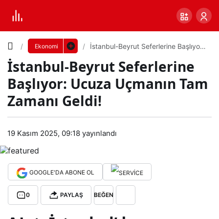
Yazı
İstanbul-Beyrut Seferlerine Başlıyor:
Ekonomi
Ucuza Uçmanın Tam Zamanı Geldi!
İstanbul-Beyrut Seferlerine
Boyutunu
Başlıyor: Ucuza Uçmanın Tam
Ayarla
Zamanı Geldi!
İsta
0
PAYLAŞ
nbul
19 Kasım 2025, 09:18
yayınlandı
Küçük
100%
Dev
-
GOOGLE'DA ABONE OL
Bey
Varsayılana
0
PAYLAŞ
BEĞEN
rut
dön