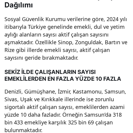
Dağılımı
nda
Sosyal Güvenlik Kurumu verilerine göre, 2024 yılı
fark
itibarıyla Türkiye genelinde emekli, dul ve yetim
aylığı alanların sayısı aktif çalışan sayısını
yara
aşmaktadır. Özellikle Sinop, Zonguldak, Bartın ve
Rize gibi illerde emekli sayısı, aktif çalışan
tıyor
sayısını geride bırakmaktadır.
. Bu
SEKİZ İLDE ÇALIŞANLARIN SAYISI
EMEKLİLERDEN EN FAZLA YÜZDE 10 FAZLA
dur
Denizli, Gümüşhane, İzmir, Kastamonu, Samsun,
Sivas, Uşak ve Kırıkkale illerinde ise zorunlu
umu
sigortalı aktif çalışan sayısı, emeklilerden azami
yüzde 10 daha fazladır. Örneğin Samsun’da 318
n
bin 433 emekliye karşılık 325 bin 69 çalışan
bulunmaktadır.