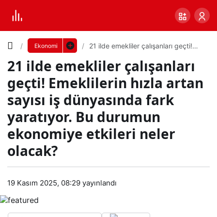
Yazı
21 ilde emekliler çalışanları geçti!
Ekonomi
Emeklilerin hızla artan sayısı iş
21 ilde emekliler çalışanları
dünyasında fark yaratıyor. Bu
Boyutunu
durumun ekonomiye etkileri neler
geçti! Emeklilerin hızla artan
olacak?
Ayarla
sayısı iş dünyasında fark
21
yaratıyor. Bu durumun
0
PAYLAŞ
ilde
ekonomiye etkileri neler
olacak?
Küçük
100%
Dev
eme
klile
Varsayılana
19 Kasım 2025, 08:29
yayınlandı
r
dön