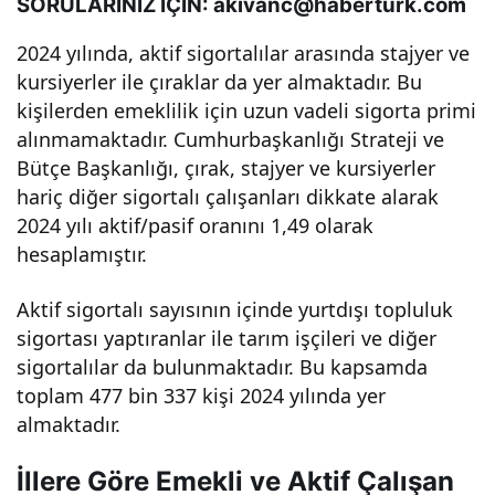
SORULARINIZ İÇİN: akivanc@haberturk.com
hızl
2024 yılında, aktif sigortalılar arasında stajyer ve
kursiyerler ile çıraklar da yer almaktadır. Bu
a
kişilerden emeklilik için uzun vadeli sigorta primi
alınmamaktadır. Cumhurbaşkanlığı Strateji ve
arta
Bütçe Başkanlığı, çırak, stajyer ve kursiyerler
hariç diğer sigortalı çalışanları dikkate alarak
n
2024 yılı aktif/pasif oranını 1,49 olarak
hesaplamıştır.
sayı
Aktif sigortalı sayısının içinde yurtdışı topluluk
sı iş
sigortası yaptıranlar ile tarım işçileri ve diğer
sigortalılar da bulunmaktadır. Bu kapsamda
dün
toplam 477 bin 337 kişi 2024 yılında yer
almaktadır.
yası
İllere Göre Emekli ve Aktif Çalışan