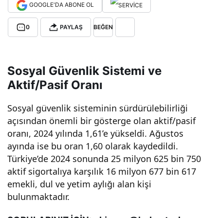
GOOGLE'DA ABONE OL
çalı
0
PAYLAŞ
BEĞEN
şanl
Sosyal Güvenlik Sistemi ve
arı
Aktif/Pasif Oranı
geçt
Sosyal güvenlik sisteminin sürdürülebilirliği
açısından önemli bir gösterge olan aktif/pasif
i!
oranı, 2024 yılında 1,61’e yükseldi. Ağustos
ayında ise bu oran 1,60 olarak kaydedildi.
Eme
Türkiye’de 2024 sonunda 25 milyon 625 bin 750
aktif sigortalıya karşılık 16 milyon 677 bin 617
klile
emekli, dul ve yetim aylığı alan kişi
bulunmaktadır.
rin