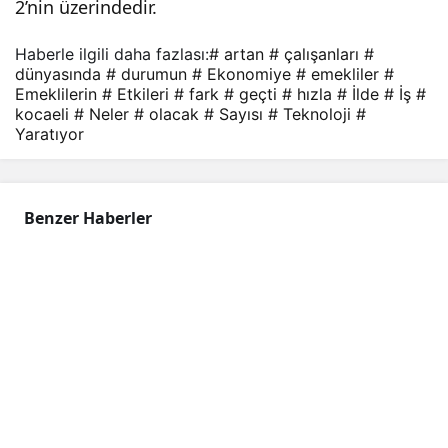
2’nin üzerindedir.
Haberle ilgili daha fazlası:
# artan
# çalışanları
#
dünyasında
# durumun
# Ekonomiye
# emekliler
#
Emeklilerin
# Etkileri
# fark
# geçti
# hızla
# İlde
# İş
#
kocaeli
# Neler
# olacak
# Sayısı
# Teknoloji
#
Yaratıyor
Benzer Haberler