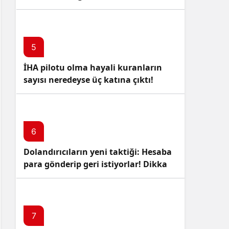
5
İHA pilotu olma hayali kuranların
sayısı neredeyse üç katına çıktı!
6
Dolandırıcıların yeni taktiği: Hesaba
para gönderip geri istiyorlar! Dikkat
Edin!
7