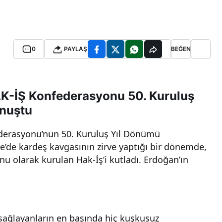
0
PAYLAŞ
BEĞEN
K-İŞ Konfederasyonu 50. Kuruluş
onuştu
erasyonu’nun 50. Kuruluş Yıl Dönümü
’de kardeş kavgasının zirve yaptığı bir dönemde,
nu olarak kurulan Hak-İş’i kutladı. Erdoğan’ın
 sağlayanların en başında hiç kuşkusuz