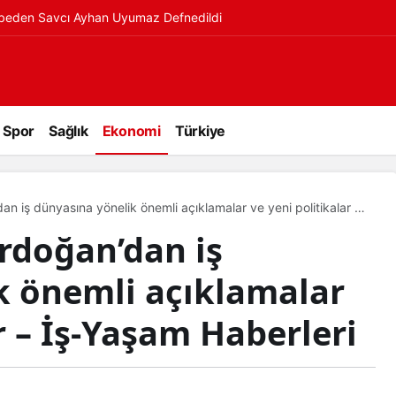
ybeden Savcı Ayhan Uyumaz Defnedildi
Spor
Sağlık
Ekonomi
Türkiye
 iş dünyasına yönelik önemli açıklamalar ve yeni politikalar –
doğan’dan iş
k önemli açıklamalar
r – İş-Yaşam Haberleri