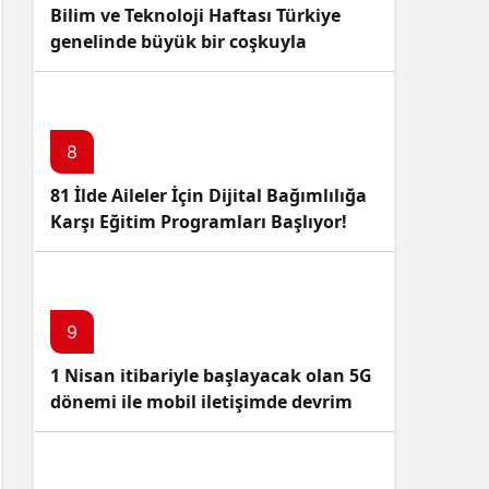
Bilim ve Teknoloji Haftası Türkiye
genelinde büyük bir coşkuyla
kutlandı: İşte Etkinlikler ve
Kutlamalar!
8
81 İlde Aileler İçin Dijital Bağımlılığa
Karşı Eğitim Programları Başlıyor!
9
1 Nisan itibariyle başlayacak olan 5G
dönemi ile mobil iletişimde devrim
başlıyor!