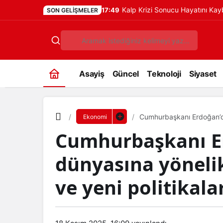
Kalp Krizi Sonucu Hayatını Ka
17:49
SON GELIŞMELER
Asayiş
Güncel
Teknoloji
Siyaset
Cumhurbaşkanı Erdoğan’dan
Ekonomi
İş-Yaşam Haberleri
Cumhurbaşkanı Er
dünyasına yöneli
ve yeni politikala