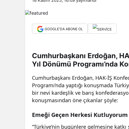
18 Kasım 2025, 16:09
yayınlandı
GOOGLE'DA ABONE OL
Cumhurbaşkanı Erdoğan, HA
Yıl Dönümü Programı’nda K
Cumhurbaşkanı Erdoğan, HAK-İŞ Konfed
Programı’nda yaptığı konuşmada Türkiye
bir nevi kardeşlik ve barış konfederasyo
konuşmasından öne çıkanlar şöyle:
Emeği Geçen Herkesi Kutluyorum
“Türkiye’nin bugünlere gelmesine katkı