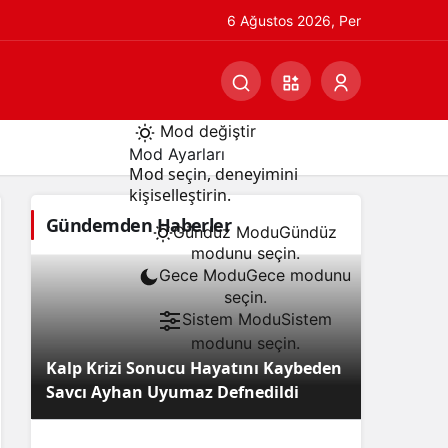
6 Ağustos 2026, Per
Mod değiştir
Mod Ayarları
Mod seçin, deneyimini
kişiselleştirin.
Gündemden Haberler
Gündüz Modu
Gündüz
modunu seçin.
Gece Modu
Gece modunu
seçin.
Sistem Modu
Sistem
modunu seçin.
Kalp Krizi Sonucu Hayatını Kaybeden
Savcı Ayhan Uyumaz Defnedildi