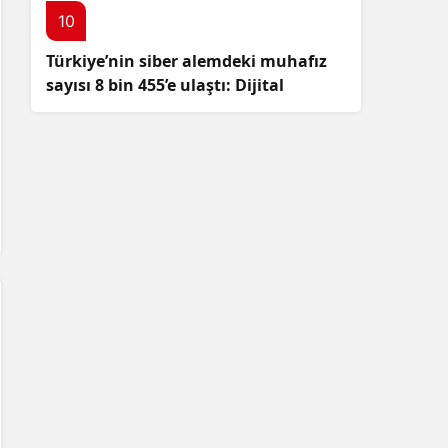
10
Türkiye’nin siber alemdeki muhafız
sayısı 8 bin 455’e ulaştı: Dijital
güvenliğimizi korumak için
çalışmalar artıyor!