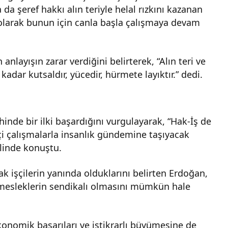
 da şeref hakkı alın teriyle helal rızkını kazanan
 olarak bunun için canla başla çalışmaya devam
anlayışın zarar verdiğini belirterek, “Alın teri ve
dar kutsaldır, yücedir, hürmete layıktır.” dedi.
hinde bir ilki başardığını vurgulayarak, “Hak-İş de
kçi çalışmalarla insanlık gündemine taşıyacak
klinde konuştu.
k işçilerin yanında olduklarını belirten Erdoğan,
mesleklerin sendikalı olmasını mümkün hale
onomik başarıları ve istikrarlı büyümesine de