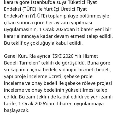
karara göre İstanbul’da suya Tüketici Fiyat
!
Endeksi (TÜFE) ile Yurt İçi Üretici Fiyat
Endeksi’nin (Yİ-ÜFE) toplanıp ikiye bölünmesiyle
Sizc
çıkan sonuca göre her ay zam yapılması
uygulamasının, 1 Ocak 2026’dan itibaren yeni bir
e bu
karar alınıncaya kadar devam etmesi talep edildi.
Bu teklif oy çokluğuyla kabul edildi.
artış
Genel Kurul’da ayrıca “İSKİ 2026 Yılı Hizmet
Bedeli Tarifeleri” teklifi de görüşüldü. Buna göre
lar
su kapama açma bedeli, vidanjör hizmeti bedeli,
yapı proje inceleme ücreti, şebeke proje
ne
inceleme ve onay bedeli ile şebeke röleve projesi
inceleme ve onay bedelinin yükseltilmesi talep
kad
edildi. Bu zam teklifi de kabul edildi ve yeni zamlı
tarife, 1 Ocak 2026’dan itibaren uygulanmaya
ar
başlayacak.