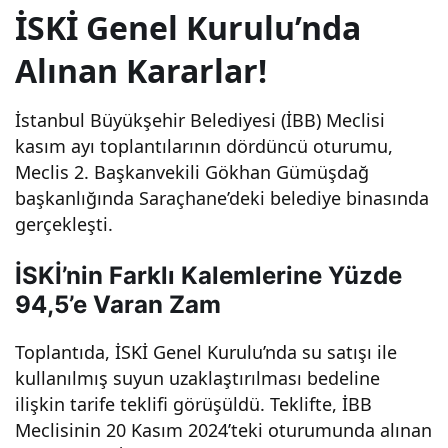
İSKİ Genel Kurulu’nda
mler
Alınan Kararlar!
ine
İstanbul Büyükşehir Belediyesi (İBB) Meclisi
şok
kasım ayı toplantılarının dördüncü oturumu,
Meclis 2. Başkanvekili Gökhan Gümüşdağ
başkanlığında Saraçhane’deki belediye binasında
yüz
gerçekleşti.
de
İSKİ’nin Farklı Kalemlerine Yüzde
94,5’e Varan Zam
94,
Toplantıda, İSKİ Genel Kurulu’nda su satışı ile
5
kullanılmış suyun uzaklaştırılması bedeline
ilişkin tarife teklifi görüşüldü. Teklifte, İBB
zam
Meclisinin 20 Kasım 2024’teki oturumunda alınan