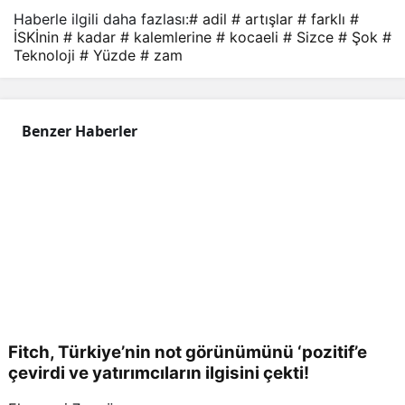
adil
Haberle ilgili daha fazlası:
# adil
# artışlar
# farklı
#
İSKİnin
# kadar
# kalemlerine
# kocaeli
# Sizce
# Şok
#
Teknoloji
# Yüzde
# zam
?
Benzer Haberler
Fitch, Türkiye’nin not görünümünü ‘pozitif’e
çevirdi ve yatırımcıların ilgisini çekti!