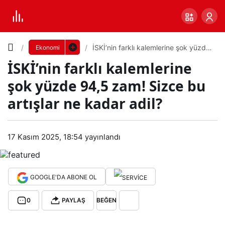
Yazı
İSKİ’nin farklı kalemlerine şok yüzde
Ekonomi
94,5 zam! Sizce bu artışlar ne kadar
İSKİ’nin farklı kalemlerine
adil?
Boyutunu
şok yüzde 94,5 zam! Sizce bu
Ayarla
artışlar ne kadar adil?
İSKİ’
0
PAYLAŞ
nin
17 Kasım 2025, 18:54
yayınlandı
Küçük
100%
Dev
farkl
GOOGLE'DA ABONE OL
ı
Varsayılana
0
PAYLAŞ
BEĞEN
kale
dön