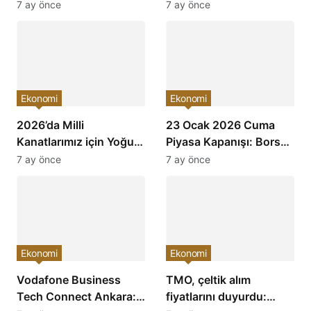
çevirdi ve yatırımcıların
Karşılık Oranları
7 ay önce
7 ay önce
ilgisini çekti!
Arttırıldı: Ekonomiye
Etkileri Neler Olacak?
Ekonomi
Ekonomi
2026’da Milli
23 Ocak 2026 Cuma
Kanatlarımız için Yoğun
Piyasa Kapanışı: Borsa,
Mesai: Türkiye’nin
Dolar, Altın ve Kripto
7 ay önce
7 ay önce
Havacılık Sektöründe
Paralarda Bugün Neler
Yükselişi Devam
Yaşandı ve Yatırımcıları
Edecek!
Neler Bekliyor?
Ekonomi
Ekonomi
Vodafone Business
TMO, çeltik alım
Tech Connect Ankara:
fiyatlarını duyurdu: