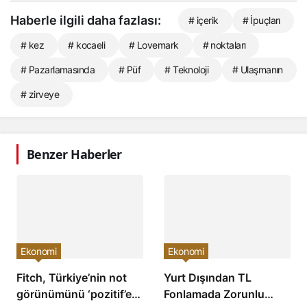
Haberle ilgili daha fazlası:
# içerik
# İpuçları
# kez
# kocaeli
# Lovemark
# noktaları
# Pazarlamasında
# Püf
# Teknoloji
# Ulaşmanın
# zirveye
Benzer Haberler
Ekonomi
Ekonomi
Fitch, Türkiye’nin not
Yurt Dışından TL
görünümünü ‘pozitif’e
Fonlamada Zorunlu