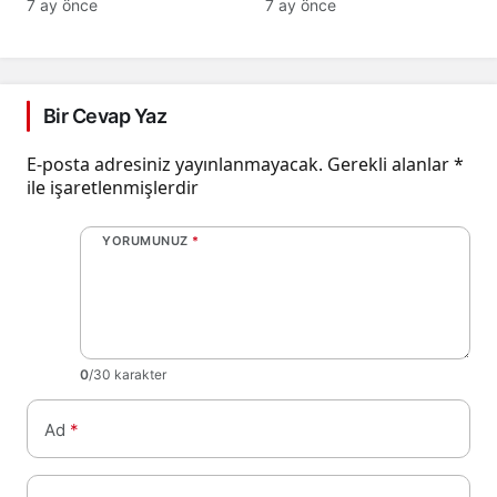
Teknoloji Devrimi
Baldo, cammeo ve
7 ay önce
7 ay önce
Konuşuldu, Geleceğe
Osmancık çeltik grupları
Yön Verildi!
için belirlenen fiyatlar!
Bir Cevap Yaz
E-posta adresiniz yayınlanmayacak.
Gerekli alanlar
*
ile işaretlenmişlerdir
YORUMUNUZ
*
0
/30 karakter
Ad
*