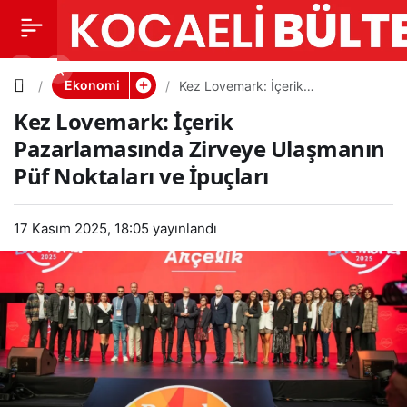
Kez
0
PAYLAŞ
Lovemark
Ekonomi
Kez Lovemark: İçerik
Pazarlamasında Zirveye
Kez Lovemark: İçerik
Ulaşmanın Püf Noktaları ve
: İçerik
İpuçları
Pazarlamasında Zirveye Ulaşmanın
Püf Noktaları ve İpuçları
Pazarlam
asında
17 Kasım 2025, 18:05
yayınlandı
Zirveye
Ulaşmanı
n Püf